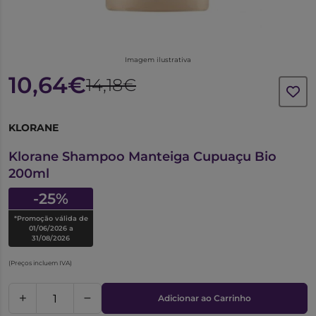
Imagem ilustrativa
10,64€
14,18€
KLORANE
6333344
Klorane Shampoo Manteiga Cupuaçu Bio
200ml
-25%
*Promoção válida de
01/06/2026 a
31/08/2026
(Preços incluem IVA)
Adicionar ao Carrinho