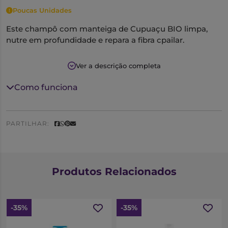
Poucas Unidades
Este champô com manteiga de Cupuaçu BIO limpa,
nutre em profundidade e repara a fibra cpailar.
O cabelo fica mais forte, suave, flexível, brilhante e fácil
Ver a descrição completa
de pentear. Ideal para cabelos ondulados,
encaracolados e frisados.
Como funciona
Cabelo fica nutrido desde a raiz até às pontas.
PARTILHAR:
Produtos Relacionados
-35%
-35%