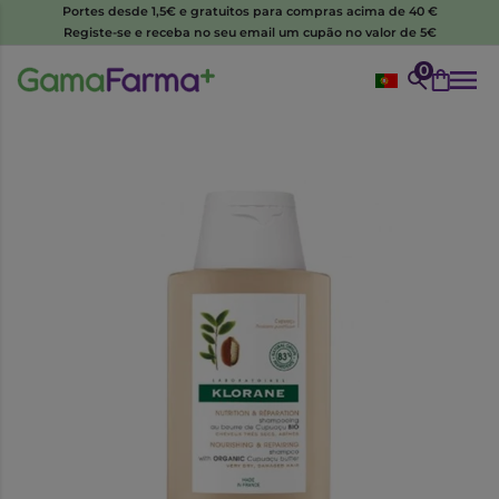
Portes desde 1,5€ e gratuitos para compras acima de 40 €
Registe-se e receba no seu email um cupão no valor de 5€
0