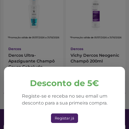
*Promoção válida de 01/07/2026 a 31/10/2026
*Promoção válida de 01/07/2026 a 31/10/2026
Dercos
Dercos
Dercos Ultra-
Vichy Dercos Neogenic
Apaziguante Champô
Champô 200ml
Couro Cabeludo
Sensível e Reativo
11,30€
13,18€
17,39€
20,28€
Cabelos Secos 200ml
Desconto de 5€
Adicionar ao Carrinho
Adicionar ao Carrinho
Registe-se e receba no seu email um
desconto para a sua primeira compra.
Registar já