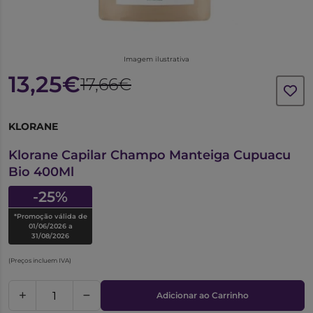
Imagem ilustrativa
13,25€
17,66€
KLORANE
6333336
Klorane Capilar Champo Manteiga Cupuacu
Bio 400Ml
-25%
*Promoção válida de
01/06/2026 a
31/08/2026
(Preços incluem IVA)
Adicionar ao Carrinho