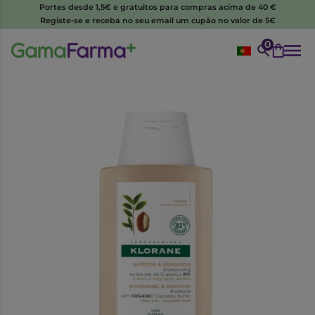
Portes desde 1,5€ e gratuitos para compras acima de 40 €
Registe-se e receba no seu email um cupão no valor de 5€
0