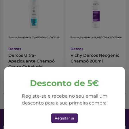
*Promoção válida de 01/07/2026 a 31/10/2026
*Promoção válida de 01/07/2026 a 31/10/2026
Dercos
Dercos
Dercos Ultra-
Vichy Dercos Neogenic
Apaziguante Champô
Champô 200ml
Couro Cabeludo
Sensível e Reativo
11,30€
13,18€
17,39€
20,28€
Cabelos Secos 200ml
Desconto de 5€
Adicionar ao Carrinho
Adicionar ao Carrinho
Registe-se e receba no seu email um
desconto para a sua primeira compra.
Registar já