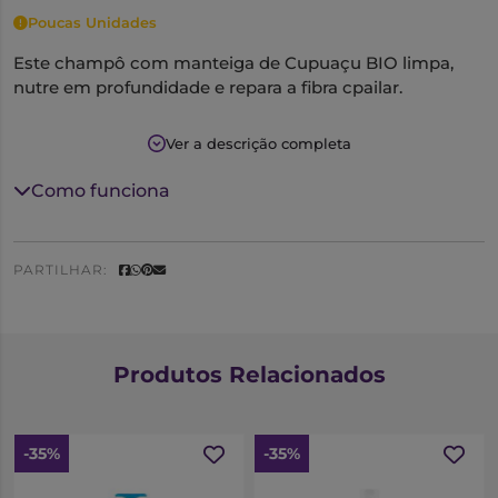
Poucas Unidades
Este champô com manteiga de Cupuaçu BIO limpa,
nutre em profundidade e repara a fibra cpailar.
O cabelo fica mais forte, suave, flexível, brilhante e fácil
Ver a descrição completa
de pentear. Ideal para cabelos ondulados,
encaracolados e frisados.
Como funciona
Cabelo fica nutrido desde a raiz até às pontas.
PARTILHAR:
Produtos Relacionados
-35%
-35%