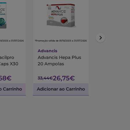
10/2025 a 31/07/2026
*Promoção válida de 01/10/2025 a 31/07/2026
*Promoção válida de 01/10/
Advancis
Centrum
acilpro
Advancis Hepa Plus
Centrum Mul
Caps X30
20 Ampolas
90 Comprimi
Revestidos
,68€
26,75€
45,
33,44€
53,45€
o Carrinho
Adicionar ao Carrinho
Adicionar ao 