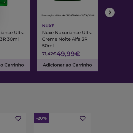
*Promoção válida de 01/08/2026 a 31/08/2026
*Promoção válida de
NUXE
NUXE
iance Ultra
Nuxe Nuxuriance Ultra
Nuxe Merve
 3R 30ml
Creme Noite Alfa 3R
Creme Exc
50ml
& Noite 7
49,99€
47
71,42€
67,95€
ao Carrinho
Adicionar ao Carrinho
Adicionar
-20%
-15%