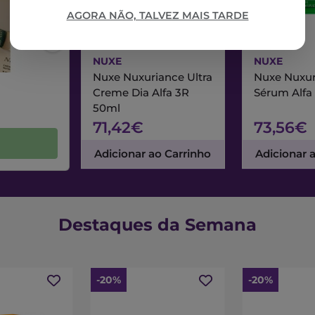
AGORA NÃO, TALVEZ MAIS TARDE
NUXE
NUXE
Nuxe Nuxuriance Ultra
Nuxe Nuxur
Creme Dia Alfa 3R
Sérum Alfa
50ml
71,42€
73,56€
Adicionar ao Carrinho
Adicionar 
Destaques da Semana
-20%
-20%