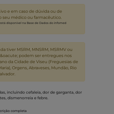
tivo e em caso de dúvida ou de
 o seu médico ou farmacêutico.
 está disponível na Base de Dados do infomed
nda tiver MSRM, MNSRM, MSRMV ou
s&oacute; podem ser entregues nos
ano da Cidade de Viseu (Freguesias de
Maria), Orgens, Abraveses, Mundão, Rio
alvador.
s, incluindo cefaleia, dor de garganta, dor
es, dismenorreia e febre.
scrição completa