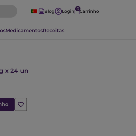
0
Blog
Login
Carrinho
vos
Medicamentos
Receitas
g x 24 un
inho