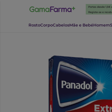
Portes desde 1,5€
Registe-se e rece
Rosto
Corpo
Cabelos
Mãe e Bebé
Homem