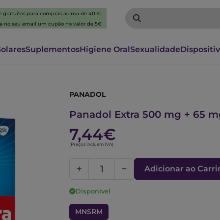
 e gratuitos para compras acima de 40 €
ba no seu email um cupão no valor de 5€
Solares
Suplementos
Higiene Oral
Sexualidade
Dispositi
PANADOL
5696737
Panadol Extra 500 mg + 65 m
7,44€
(Preços incluem IVA)
Adicionar ao Carr
Disponível
MNSRM