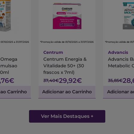
 01/10/2025 a 31/07/2026
*Promoção válida de 01/10/2025 a 31/07/2026
*Promoção válida de 01/
Centrum
Advancis
s Omega
Centrum Energia &
Advancis B
Emulsao
Vitalidade 50+ (30
Metabolic 
00ml
frascos x 7ml)
7,76€
29,92€
28
37,40€
35,85€
 ao Carrinho
Adicionar ao Carrinho
Adicionar a
Ver Mais Destaques +