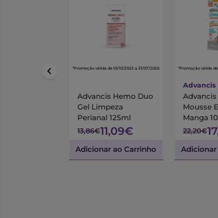
*Promoção válida de 01/10/2025 a 31/07/2026
*Promoção válida de
Advancis
Advancis Hemo Duo
Advanci
Gel Limpeza
Mousse 
Perianal 125ml
Manga 1
11,09€
1
13,86€
22,20€
Adicionar ao Carrinho
Adicionar