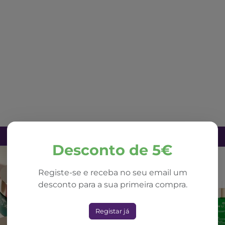
Desconto de 5€
Registe-se e receba no seu email um
desconto para a sua primeira compra.
Registar já