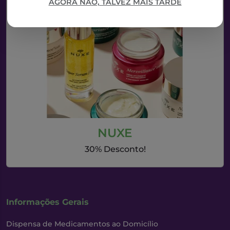
AGORA NÃO, TALVEZ MAIS TARDE
NUXE
30% Desconto!
Informações Gerais
Dispensa de Medicamentos ao Domicílio