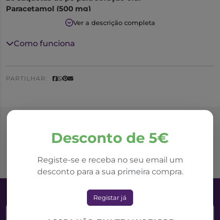
Paracetamol (500 mg)
Vitamina C (250 mg)
Ver a descrição completa
Paramolan C é uma associação de vitamina C e
Como funciona
paracetamol, que alivia eficazmente as dores e a febre,
estando especialmente indicado nos casos de gripe e
constipações.
PARTILHAR:
Deve tomar-se uma saqueta de 6 em 6 horas.
Produtos Relacionados
Desconto de 5€
Registe-se e receba no seu email um
desconto para a sua primeira compra.
Registar já