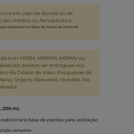
tivo e em caso de dúvida ou de
 o seu médico ou farmacêutico.
 está disponível na Base de Dados do infomed
nda tiver MSRM, MNSRM, MSRMV ou
s&oacute; podem ser entregues nos
ano da Cidade de Viseu (Freguesias de
Maria), Orgens, Abraveses, Mundão, Rio
alvador.
L 200 mL
icional à base de plantas para utilização
 exclusivamente numa utilização de longa
scrição completa