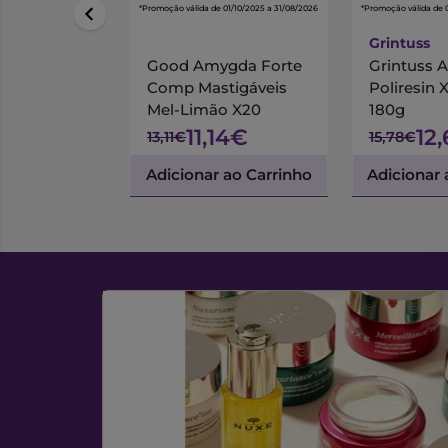
*Promoção válida de 01/10/2025 a 31/08/2026
*Promoção válida de 
Grintuss
Good Amygda Forte
Grintuss A
Comp Mastigáveis
Poliresin 
Mel-Limão X20
180g
11,14€
12
13,11€
15,78€
Adicionar ao Carrinho
Adicionar 