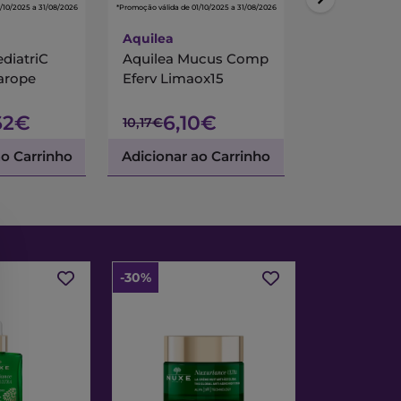
/10/2025 a 31/08/2026
*Promoção válida de 01/10/2025 a 31/08/2026
*Promoção válida de 01/
Aquilea
ediatriC
Aquilea Mucus Comp
Panatosse 
Xarope
Eferv Limaox15
Xarope Tos
62€
6,10€
11,
10,17€
14,93€
ao Carrinho
Adicionar ao Carrinho
Adicionar a
-30%
-30%