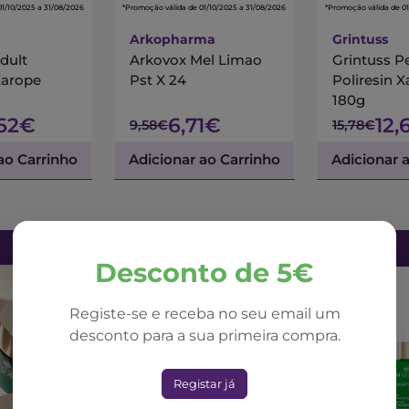
01/10/2025 a 31/08/2026
*Promoção válida de 01/10/2025 a 31/08/2026
*Promoção válida de 01
Arkopharma
Grintuss
dult
Arkovox Mel Limao
Grintuss P
Xarope
Pst X 24
Poliresin 
180g
,62€
6,71€
12,
9,58€
15,78€
ao Carrinho
Adicionar ao Carrinho
Adicionar 
Desconto de 5€
Registe-se e receba no seu email um
desconto para a sua primeira compra.
Registar já