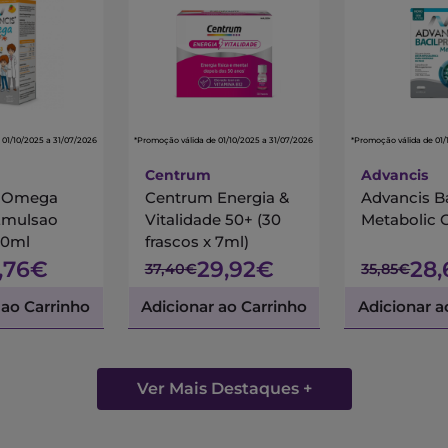
 01/10/2025 a 31/07/2026
*Promoção válida de 01/10/2025 a 31/07/2026
*Promoção válida de 01/
Centrum
Advancis
s Omega
Centrum Energia &
Advancis B
Emulsao
Vitalidade 50+ (30
Metabolic 
00ml
frascos x 7ml)
7,76€
29,92€
28
37,40€
35,85€
 ao Carrinho
Adicionar ao Carrinho
Adicionar a
Ver Mais Destaques +