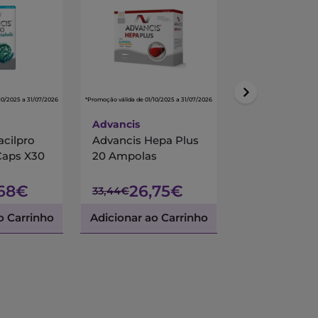
10/2025 a 31/07/2026
*Promoção válida de 01/10/2025 a 31/07/2026
*Promoção válida de 01/10/
Advancis
Centrum
acilpro
Advancis Hepa Plus
Centrum Mul
Caps X30
20 Ampolas
90 Comprimi
Revestidos
,68€
26,75€
45,
33,44€
53,45€
o Carrinho
Adicionar ao Carrinho
Adicionar ao 