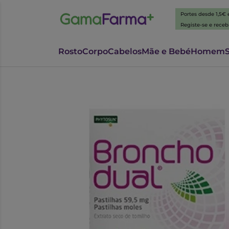
Portes desde 1,5€
Registe-se e rece
Rosto
Corpo
Cabelos
Mãe e Bebé
Homem