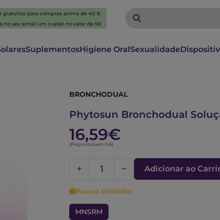
 e gratuitos para compras acima de 40 €
ba no seu email um cupão no valor de 5€
Solares
Suplementos
Higiene Oral
Sexualidade
Dispositi
BRONCHODUAL
5618152
Phytosun Bronchodual Soluç
16,59€
(Preços incluem IVA)
Adicionar ao Carr
Poucas Unidades
MNSRM