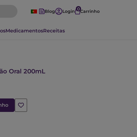
0
Blog
Login
Carrinho
vos
Medicamentos
Receitas
ão Oral 200mL
inho