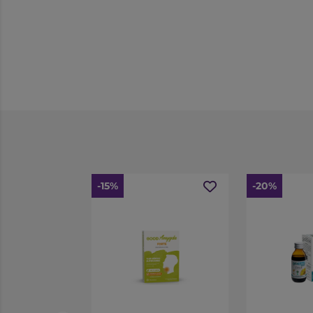
-15%
-20%