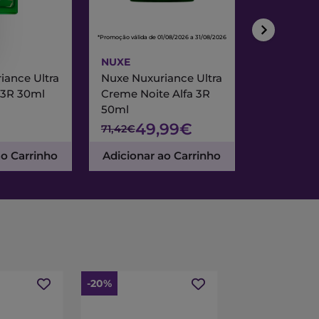
*Promoção válida de 01/08/2026 a 31/08/2026
*Promoção válida de
NUXE
NUXE
iance Ultra
Nuxe Nuxuriance Ultra
Nuxe Merve
 3R 30ml
Creme Noite Alfa 3R
Creme Exc
50ml
& Noite 7
49,99€
47
71,42€
67,95€
ao Carrinho
Adicionar ao Carrinho
Adicionar
-20%
-15%