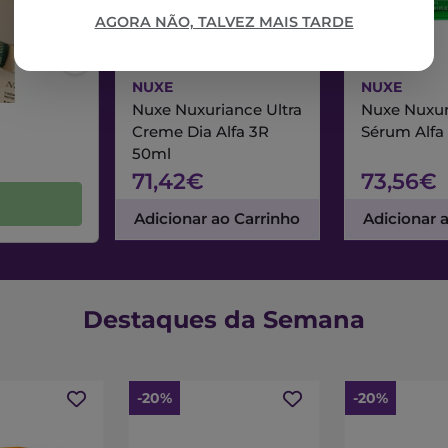
AGORA NÃO, TALVEZ MAIS TARDE
NUXE
NUXE
Nuxe Nuxuriance Ultra
Nuxe Nuxur
Creme Dia Alfa 3R
Sérum Alfa
50ml
71,42€
73,56€
Adicionar ao Carrinho
Adicionar 
Destaques da Semana
-20%
-20%