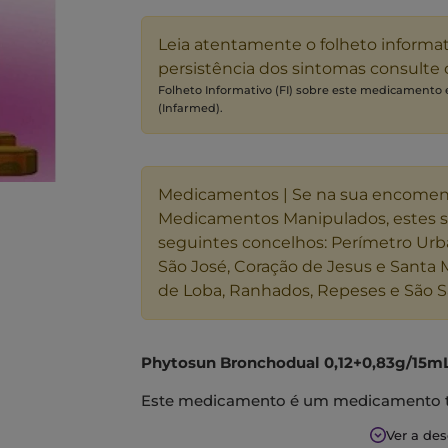
Leia atentamente o folheto informa
persistência dos sintomas consulte
Folheto Informativo (FI) sobre este medicamento
(Infarmed).
Medicamentos | Se na sua encome
Medicamentos Manipulados, estes 
seguintes concelhos: Perímetro Urb
São José, Coração de Jesus e Santa 
de Loba, Ranhados, Repeses e São S
Phytosun Bronchodual 0,12+0,83g/15m
Este medicamento é um medicamento trad
nas indicações especificadas e baseado
Ver a de
duração.