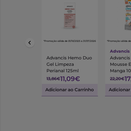
*Promoção válida de 01/10/2025 a 31/07/2026
*Promoção válida de
Advancis
Advancis Hemo Duo
Advanci
Gel Limpeza
Mousse 
Perianal 125ml
Manga 1
11,09€
1
13,86€
22,20€
Adicionar ao Carrinho
Adicionar