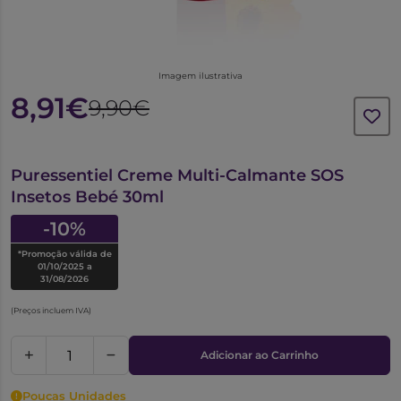
Imagem ilustrativa
8,91€
9,90€
6099630
Puressentiel Creme Multi-Calmante SOS
Insetos Bebé 30ml
-10%
*Promoção válida de
01/10/2025 a
31/08/2026
(Preços incluem IVA)
Adicionar ao Carrinho
Poucas Unidades