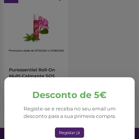
*Teste de uso sob controle dermatológico - 20
voluntários - 7 dias
**Óleos vegetais obtidos por maceração das flores de
Calêndula bio (Calendula officinalis) e Camomila bio
(Chamomilla COMPLEXO reticutita) em óleo de
Girassol.
*Promoção válida de 01/10/2025 a 31/08/2026
Puressentiel Roll-On
Multi-Calmante SOS
Insetos 5ml
10,46€
Desconto de 5€
12,31€
Adicionar ao Carrinho
Registe-se e receba no seu email um
desconto para a sua primeira compra.
Registar já