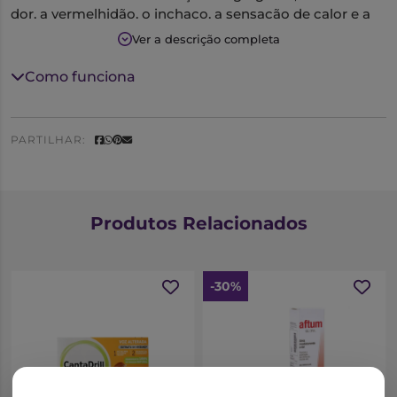
dor, a vermelhidão, o inchaço, a sensação de calor e a
dificuldade funcional.
Ver a descrição completa
Septolete Duo Spray é utilizado no tratamento anti-
Como funciona
inflamatório, analgésico e antisséptico: de irritações na
garganta, boca e gengivas, na gengivite, faringite e
laringite, antes e após a extracção de dentes.
PARTILHAR:
Produtos Relacionados
-30%