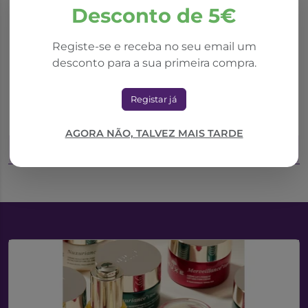
Desconto de 5€
*Promoção válida de 01/10/2025 a 31/08/2026
Registe-se e receba no seu email um
Drill
desconto para a sua primeira compra.
Cantadrill S/Acuc
Aftum Gel Oral 10Ml
Pastilha Rouquidao X
Registar já
24
12,79€
9,37€
13,38€
AGORA NÃO, TALVEZ MAIS TARDE
Adicionar ao Carrinho
Adicionar ao Carrinho