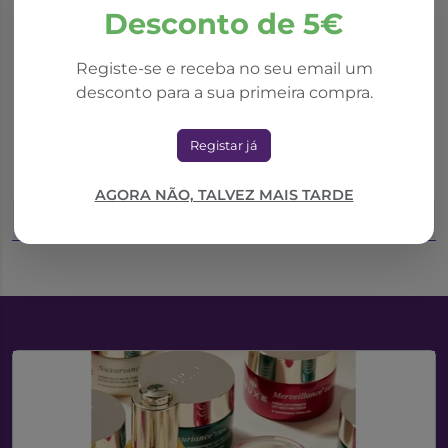
Desconto de 5€
*Promoção válida de 01/10/2025 a 31/08/2026
Registe-se e receba no seu email um
Drill
desconto para a sua primeira compra.
Cantadrill S/Acuc
Aftum Gel Oral 10Ml
Pastilha Rouquidao X
Registar já
24
12,79€
9,37€
13,38€
AGORA NÃO, TALVEZ MAIS TARDE
Adicionar ao Carrinho
Adicionar ao Carrinho