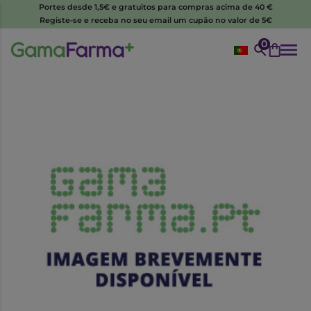
Portes desde 1,5€ e gratuitos para compras acima de 40 €
Registe-se e receba no seu email um cupão no valor de 5€
0