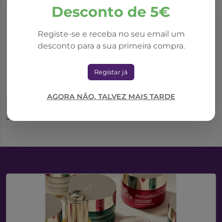
Desconto de 5€
*Promoção válida de 01/10/2025 a 31/08/2026
Registe-se e receba no seu email um
desconto para a sua primeira compra.
Em-Eukal Mel
Rebuçados C/Recheio
Registar já
Tosse 50g
3,37€
4,82€
AGORA NÃO, TALVEZ MAIS TARDE
Adicionar ao Carrinho