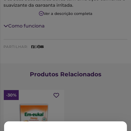
suavizante da garganta irritada.
Ver a descrição completa
Como funciona
PARTILHAR:
Produtos Relacionados
-30%