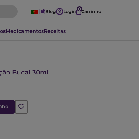
0
Blog
Login
Carrinho
vos
Medicamentos
Receitas
ção Bucal 30ml
inho