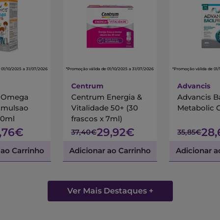
 01/10/2025 a 31/07/2026
*Promoção válida de 01/10/2025 a 31/07/2026
*Promoção válida de 01/
Centrum
Advancis
s Omega
Centrum Energia &
Advancis B
Emulsao
Vitalidade 50+ (30
Metabolic 
00ml
frascos x 7ml)
7,76€
29,92€
28
37,40€
35,85€
 ao Carrinho
Adicionar ao Carrinho
Adicionar a
Ver Mais Destaques +