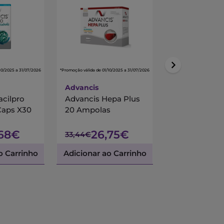
10/2025 a 31/07/2026
*Promoção válida de 01/10/2025 a 31/07/2026
*Promoção válida de 01/10/
Advancis
Centrum
acilpro
Advancis Hepa Plus
Centrum Mul
Caps X30
20 Ampolas
90 Comprimi
Revestidos
,68€
26,75€
45,
33,44€
53,45€
o Carrinho
Adicionar ao Carrinho
Adicionar ao 