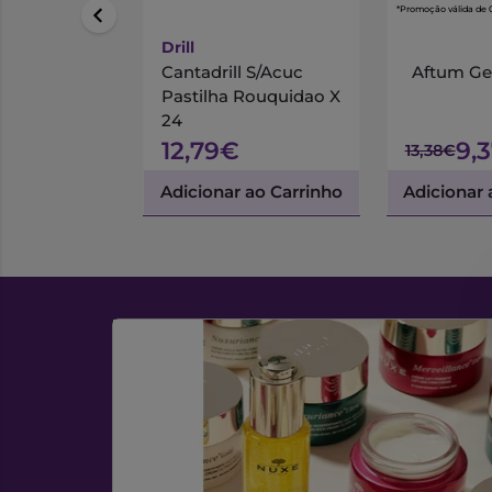
*Promoção válida de 
Drill
Cantadrill S/Acuc
Aftum Gel
Pastilha Rouquidao X
24
12,79€
9,
13,38€
Adicionar ao Carrinho
Adicionar 