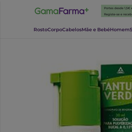
Portes desde 1,5€
Registe-se e rece
Rosto
Corpo
Cabelos
Mãe e Bebé
Homem