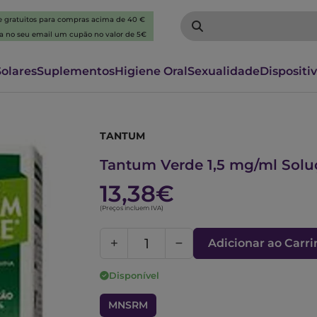
 e gratuitos para compras acima de 40 €
ba no seu email um cupão no valor de 5€
Solares
Suplementos
Higiene Oral
Sexualidade
Dispositi
TANTUM
2889384
Tantum Verde 1,5 mg/ml Solu
13,38€
(Preços incluem IVA)
Adicionar ao Carr
Disponível
MNSRM