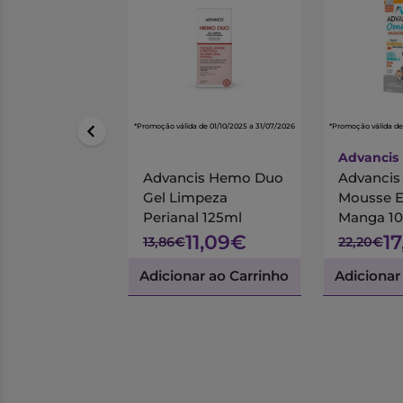
*Promoção válida de 01/10/2025 a 31/07/2026
*Promoção válida de
Advancis
Advancis Hemo Duo
Advanci
Gel Limpeza
Mousse 
Perianal 125ml
Manga 1
11,09€
1
13,86€
22,20€
Adicionar ao Carrinho
Adicionar