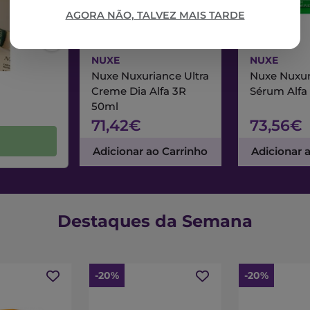
AGORA NÃO, TALVEZ MAIS TARDE
NUXE
NUXE
Nuxe Nuxuriance Ultra
Nuxe Nuxur
Creme Dia Alfa 3R
Sérum Alfa
50ml
71,42€
73,56€
Adicionar ao Carrinho
Adicionar 
Destaques da Semana
-20%
-20%