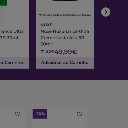
*Promoção válida de 01/08/2026 a 31/08/2026
*Promoção válida de
NUXE
NUXE
iance Ultra
Nuxe Nuxuriance Ultra
Nuxe Merve
 3R 30ml
Creme Noite Alfa 3R
Creme Exc
50ml
& Noite 7
49,99€
47
71,42€
67,95€
ao Carrinho
Adicionar ao Carrinho
Adicionar
-20%
-15%