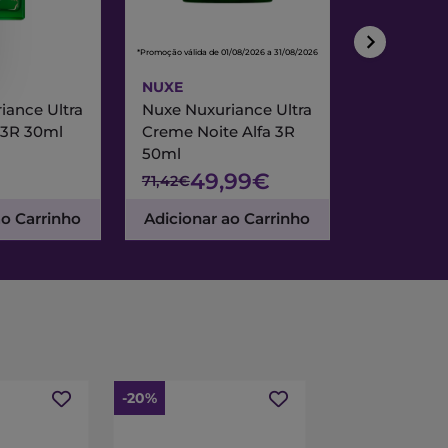
*Promoção válida de 01/08/2026 a 31/08/2026
*Promoção válida de
NUXE
NUXE
iance Ultra
Nuxe Nuxuriance Ultra
Nuxe Merve
 3R 30ml
Creme Noite Alfa 3R
Creme Exc
50ml
& Noite 7
49,99€
47
71,42€
67,95€
ao Carrinho
Adicionar ao Carrinho
Adicionar
-20%
-15%