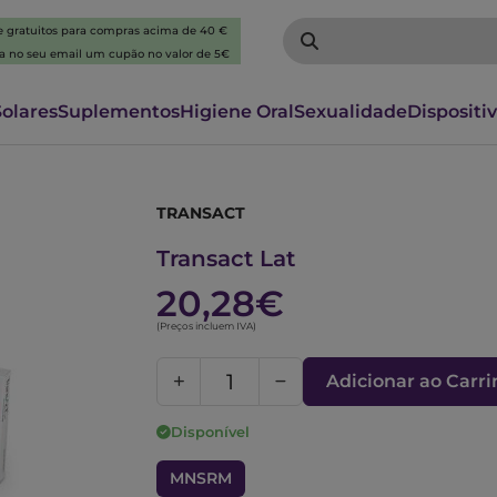
 e gratuitos para compras acima de 40 €
ba no seu email um cupão no valor de 5€
Solares
Suplementos
Higiene Oral
Sexualidade
Dispositi
TRANSACT
2338283
Transact Lat
20,28€
(Preços incluem IVA)
Adicionar ao Carr
Disponível
MNSRM