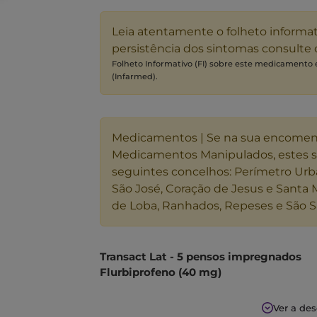
Leia atentamente o folheto informa
persistência dos sintomas consulte
Folheto Informativo (FI) sobre este medicamento
(Infarmed).
Medicamentos | Se na sua encome
Medicamentos Manipulados, estes 
seguintes concelhos: Perímetro Urb
São José, Coração de Jesus e Santa 
de Loba, Ranhados, Repeses e São S
Transact Lat - 5 pensos impregnados
Flurbiprofeno (40 mg)
Transact Lat é um anti-inflamatório indi
Ver a de
traumática ou reumática, de natureza a