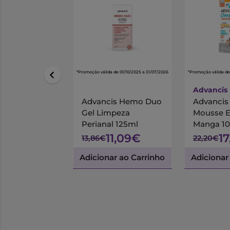
*Promoção válida de 01/10/2025 a 31/07/2026
*Promoção válida de
Advancis
Advancis Hemo Duo
Advanci
Gel Limpeza
Mousse 
Perianal 125ml
Manga 1
11,09€
1
13,86€
22,20€
Adicionar ao Carrinho
Adicionar