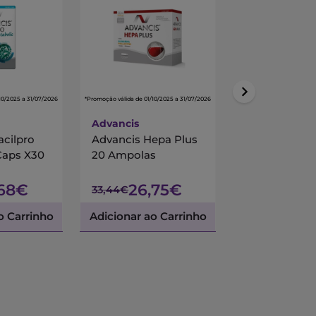
10/2025 a 31/07/2026
*Promoção válida de 01/10/2025 a 31/07/2026
*Promoção válida de 01/10/
Advancis
Centrum
acilpro
Advancis Hepa Plus
Centrum Mul
Caps X30
20 Ampolas
90 Comprimi
Revestidos
,68€
26,75€
45,
33,44€
53,45€
o Carrinho
Adicionar ao Carrinho
Adicionar ao 