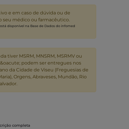
tivo e em caso de dúvida ou de
 o seu médico ou farmacêutico.
 está disponível na Base de Dados do infomed
nda tiver MSRM, MNSRM, MSRMV ou
s&oacute; podem ser entregues nos
ano da Cidade de Viseu (Freguesias de
Maria), Orgens, Abraveses, Mundão, Rio
alvador.
cado para o alívio das dores de origem pós-
scrição completa
guda ou crónica.