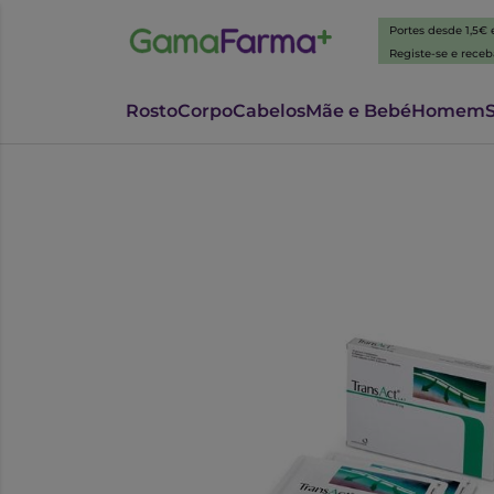
Portes desde 1,5€
Registe-se e rece
Rosto
Corpo
Cabelos
Mãe e Bebé
Homem