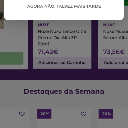
AGORA NÃO, TALVEZ MAIS TARDE
NUXE
NUXE
Nuxe Nuxuriance Ultra
Nuxe Nuxur
Creme Dia Alfa 3R
Sérum Alfa
50ml
71,42€
73,56€
Adicionar ao Carrinho
Adicionar 
Destaques da Semana
-20%
-20%