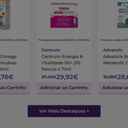
 01/10/2025 a 31/07/2026
*Promoção válida de 01/10/2025 a 31/07/2026
*Promoção válida de 01/
Centrum
Advancis
s Omega
Centrum Energia &
Advancis B
Emulsao
Vitalidade 50+ (30
Metabolic 
00ml
frascos x 7ml)
7,76€
29,92€
28
37,40€
35,85€
 ao Carrinho
Adicionar ao Carrinho
Adicionar a
Ver Mais Destaques +