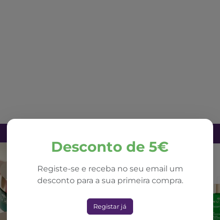
Desconto de 5€
Registe-se e receba no seu email um
desconto para a sua primeira compra.
Registar já