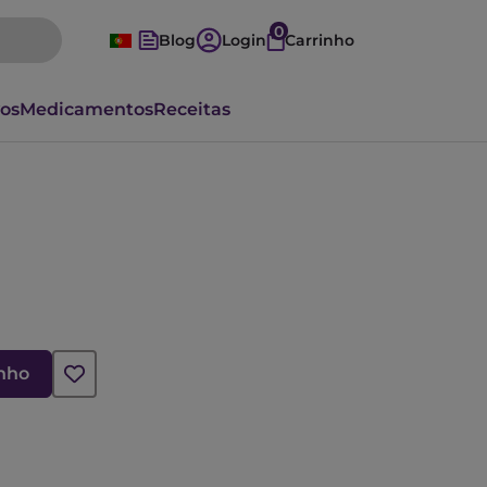
0
Blog
Login
Carrinho
vos
Medicamentos
Receitas
inho