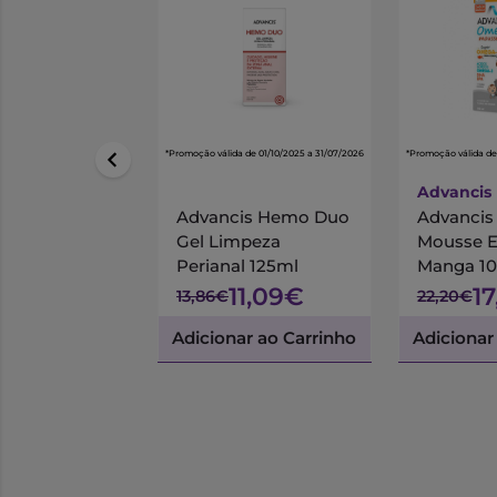
*Promoção válida de 01/10/2025 a 31/07/2026
*Promoção válida de
Advancis
Advancis Hemo Duo
Advanci
Gel Limpeza
Mousse 
Perianal 125ml
Manga 1
11,09€
1
13,86€
22,20€
Adicionar ao Carrinho
Adicionar