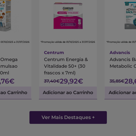
 01/10/2025 a 31/07/2026
*Promoção válida de 01/10/2025 a 31/07/2026
*Promoção válida de 01/
Centrum
Advancis
s Omega
Centrum Energia &
Advancis B
Emulsao
Vitalidade 50+ (30
Metabolic 
00ml
frascos x 7ml)
7,76€
29,92€
28
37,40€
35,85€
 ao Carrinho
Adicionar ao Carrinho
Adicionar a
Ver Mais Destaques +