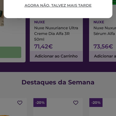
AGORA NÃO, TALVEZ MAIS TARDE
NUXE
NUXE
Nuxe Nuxuriance Ultra
Nuxe Nuxur
Creme Dia Alfa 3R
Sérum Alfa
50ml
71,42€
73,56€
Adicionar ao Carrinho
Adicionar 
Destaques da Semana
-20%
-20%