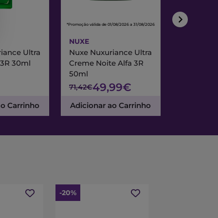
*Promoção válida de 01/08/2026 a 31/08/2026
*Promoção válida de
NUXE
NUXE
iance Ultra
Nuxe Nuxuriance Ultra
Nuxe Merve
 3R 30ml
Creme Noite Alfa 3R
Creme Exc
50ml
& Noite 7
49,99€
47
71,42€
67,95€
ao Carrinho
Adicionar ao Carrinho
Adicionar
-20%
-15%