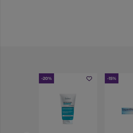
-20%
-15%