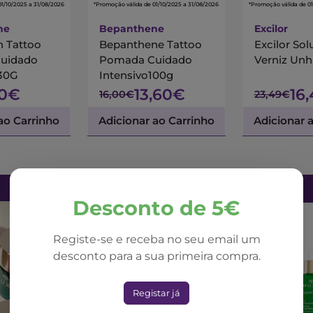
01/10/2025 a 31/08/2026
*Promoção válida de 01/10/2025 a 31/08/2026
*Promoção válida de 01
ne
Bepanthene
Excilor
 Tattoo
Bepanthene Tattoo
Excilor So
uidado
Pomada Cuidado
Verniz Unh
 30G
Intensivo100g
60€
13,60€
16
16,00€
23,49€
ao Carrinho
Adicionar ao Carrinho
Adicionar 
Desconto de 5€
Registe-se e receba no seu email um
desconto para a sua primeira compra.
Registar já