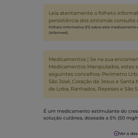
Leia atentamente o folheto informa
persistência dos sintomas consulte
Folheto Informativo (FI) sobre este medicamento
(Infarmed).
Medicamentos | Se na sua encome
Medicamentos Manipulados, estes 
seguintes concelhos: Perímetro Urb
São José, Coração de Jesus e Santa 
de Loba, Ranhados, Repeses e São S
É um medicamento estimulante do cresc
solução cutânea, doseada a 5% (50 mg/ml
Quando aplicado topicamente é um estim
Ver a de
tratamento da alopécia androgenética (c