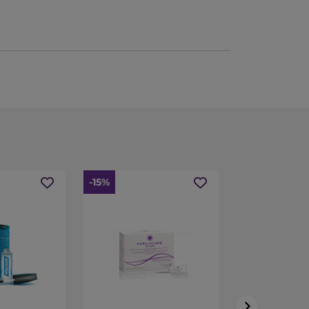
m nervosa, e vulgarmente conhecida por
e efeitos indesejáveis sistémicos e excelente
-15%