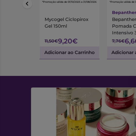
*Promoção válida de 01/10/2025 a 31/08/2026
*Promoção válida de 
Bepanthe
Mycogel Ciclopirox
Bepanthen
Gel 150ml
Pomada C
Intensivo
9,20€
6,
11,50€
7,76€
Adicionar ao Carrinho
Adicionar 