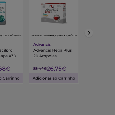
10/2025 a 31/07/2026
*Promoção válida de 01/10/2025 a 31/07/2026
*Promoção válida de 01/10/
Advancis
Centrum
acilpro
Advancis Hepa Plus
Centrum Mul
Caps X30
20 Ampolas
90 Comprimi
Revestidos
,68€
26,75€
45,
33,44€
53,45€
o Carrinho
Adicionar ao Carrinho
Adicionar ao 