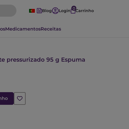
0
Blog
Login
Carrinho
vos
Medicamentos
Receitas
nte pressurizado 95 g Espuma
inho