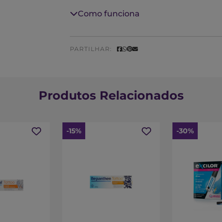
alopécia areata (normalmente de orige
Como funciona
\"pelada\"), com ausência significativa d
tolerância local.
PARTILHAR:
Produtos Relacionados
-15%
-30%