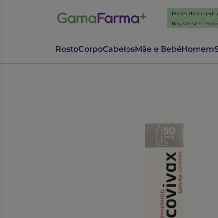
Portes desde 1,5€
Registe-se e rece
Rosto
Corpo
Cabelos
Mãe e Bebé
Homem