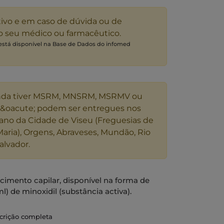
tivo e em caso de dúvida ou de
 o seu médico ou farmacêutico.
 está disponível na Base de Dados do infomed
nda tiver MSRM, MNSRM, MSRMV ou
s&oacute; podem ser entregues nos
ano da Cidade de Viseu (Freguesias de
Maria), Orgens, Abraveses, Mundão, Rio
alvador.
imento capilar, disponível na forma de
) de minoxidil (substância activa).
ulante do crescimento capilar, eficaz no
scrição completa
alvície tipicamente masculina) e da