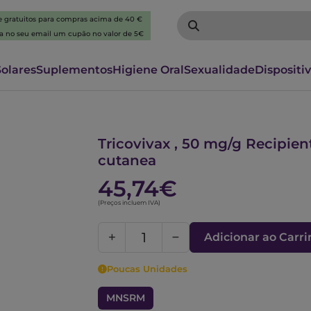
 e gratuitos para compras acima de 40 €
ba no seu email um cupão no valor de 5€
Solares
Suplementos
Higiene Oral
Sexualidade
Dispositi
5862420
Tricovivax , 50 mg/g Recipie
cutanea
45,74€
(Preços incluem IVA)
Adicionar ao Carr
Poucas Unidades
MNSRM