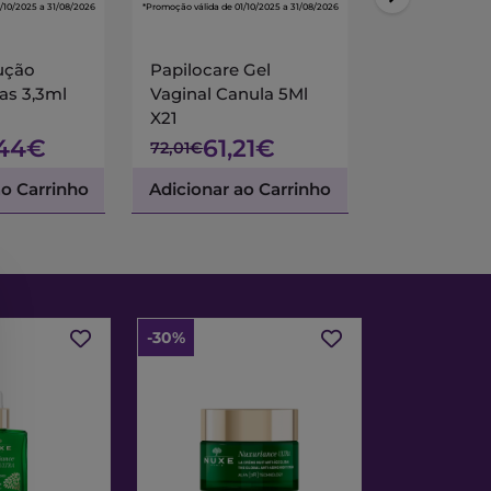
/10/2025 a 31/08/2026
*Promoção válida de 01/10/2025 a 31/08/2026
lução
Papilocare Gel
as 3,3ml
Vaginal Canula 5Ml
X21
,44€
61,21€
72,01€
ao Carrinho
Adicionar ao Carrinho
-30%
-30%