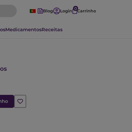
0
Blog
Login
Carrinho
vos
Medicamentos
Receitas
os
inho