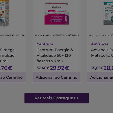
 01/10/2025 a 31/07/2026
*Promoção válida de 01/10/2025 a 31/07/2026
*Promoção válida de 01/
Centrum
Advancis
s Omega
Centrum Energia &
Advancis B
Emulsao
Vitalidade 50+ (30
Metabolic 
00ml
frascos x 7ml)
7,76€
29,92€
28
37,40€
35,85€
 ao Carrinho
Adicionar ao Carrinho
Adicionar a
Ver Mais Destaques +