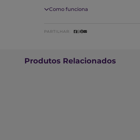
menstruais, dores de costas, e da febre
Como funciona
constipações.
PARTILHAR:
Produtos Relacionados