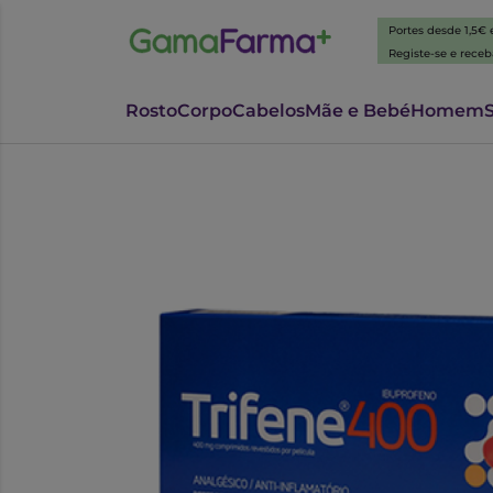
Portes desde 1,5€
Registe-se e rece
Rosto
Corpo
Cabelos
Mãe e Bebé
Homem