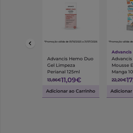
*Promoção válida de 01/10/2025 a 31/07/2026
*Promoção válida de
Advancis
Advancis Hemo Duo
Advanci
Gel Limpeza
Mousse 
Perianal 125ml
Manga 1
11,09€
1
13,86€
22,20€
Adicionar ao Carrinho
Adicionar