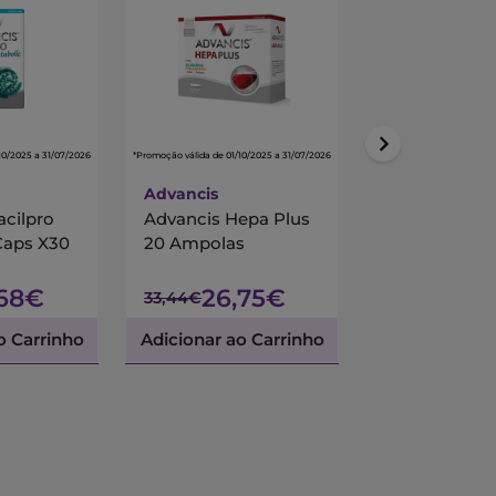
10/2025 a 31/07/2026
*Promoção válida de 01/10/2025 a 31/07/2026
*Promoção válida de 01/10/
Advancis
Centrum
acilpro
Advancis Hepa Plus
Centrum Mul
Caps X30
20 Ampolas
90 Comprimi
Revestidos
,68€
26,75€
45,
33,44€
53,45€
o Carrinho
Adicionar ao Carrinho
Adicionar ao 