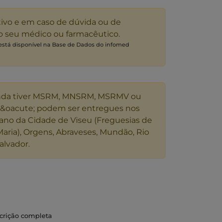
tivo e em caso de dúvida ou de
 o seu médico ou farmacêutico.
 está disponível na Base de Dados do infomed
nda tiver MSRM, MNSRM, MSRMV ou
s&oacute; podem ser entregues nos
ano da Cidade de Viseu (Freguesias de
Maria), Orgens, Abraveses, Mundão, Rio
alvador.
gésico e antifebril indicado no tratamento da
scrição completa
tes, dor de cabeça, dores musculares, dores