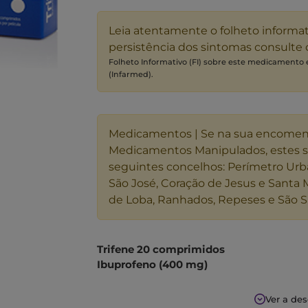
Leia atentamente o folheto informa
persistência dos sintomas consulte
Folheto Informativo (FI) sobre este medicamento
(Infarmed).
Medicamentos | Se na sua encome
Medicamentos Manipulados, estes 
seguintes concelhos: Perímetro Urb
São José, Coração de Jesus e Santa 
de Loba, Ranhados, Repeses e São S
Trifene 20 comprimidos
Ibuprofeno (400 mg)
Trifene 400 é um anti-inflamatório, anal
Ver a de
dor ligeira a moderada, como dor de den