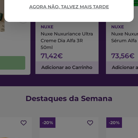
AGORA NÃO, TALVEZ MAIS TARDE
NUXE
NUXE
Nuxe Nuxuriance Ultra
Nuxe Nuxur
Creme Dia Alfa 3R
Sérum Alfa
50ml
71,42€
73,56€
Adicionar ao Carrinho
Adicionar 
Destaques da Semana
-20%
-20%