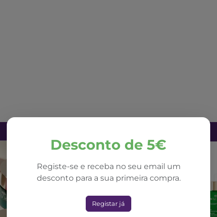
Desconto de 5€
Registe-se e receba no seu email um
desconto para a sua primeira compra.
Registar já