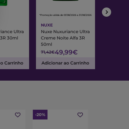
*Promoção válida de 01/08/2026 a 31/08/2026
*Promoção válida de
NUXE
NUXE
iance Ultra
Nuxe Nuxuriance Ultra
Nuxe Merve
 3R 30ml
Creme Noite Alfa 3R
Creme Exc
50ml
& Noite 7
49,99€
47
71,42€
67,95€
ao Carrinho
Adicionar ao Carrinho
Adicionar
-20%
-15%