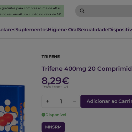
 e gratuitos para compras acima de 40 €
ba no seu email um cupão no valor de 5€
Solares
Suplementos
Higiene Oral
Sexualidade
Dispositi
TRIFENE
5558440
Trifene 400mg 20 Comprimid
8,29€
(Preços incluem IVA)
Adicionar ao Carr
Disponível
MNSRM