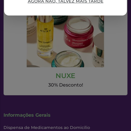
AGORA NÃO, TALVEZ MAIS TARDE
NUXE
30% Desconto!
Informações Gerais
Dispensa de Medicamentos ao Domicílio