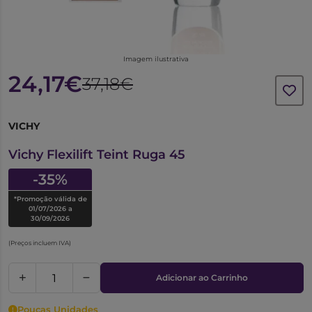
Imagem ilustrativa
24,17€
37,18€
VICHY
6583310
Vichy Flexilift Teint Ruga 45
-35%
*Promoção válida de
01/07/2026 a
30/09/2026
(Preços incluem IVA)
Adicionar ao Carrinho
Poucas Unidades