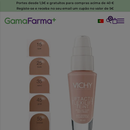
Portes desde 1,5€ e gratuitos para compras acima de 40 €
Registe-se e receba no seu email um cupão no valor de 5€
0