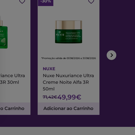
-30%
-30%
*Promoção válida de 01/08/2026 a 31/08/2026
*Promoção válida de
NUXE
NUXE
iance Ultra
Nuxe Nuxuriance Ultra
Nuxe Merve
 3R 30ml
Creme Noite Alfa 3R
Creme Exc
50ml
& Noite 7
49,99€
47
71,42€
67,95€
ao Carrinho
Adicionar ao Carrinho
Adicionar