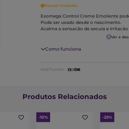
Poucas Unidades
Exomega Control Creme Emoliente pode s
Pode ser usado desde o nascimento.
Acalma a sensação de secura e irritação 
Sem conservantes e perfume.
Ver a de
Como funciona
PARTILHAR:
Produtos Relacionados
-10%
-25%