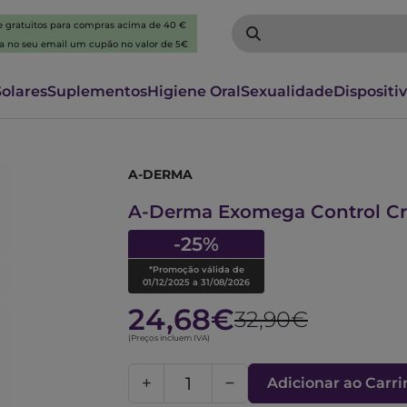
 e gratuitos para compras acima de 40 €
ba no seu email um cupão no valor de 5€
Solares
Suplementos
Higiene Oral
Sexualidade
Dispositi
A-DERMA
7478065
A-Derma Exomega Control C
-25%
*Promoção válida de
01/12/2025 a 31/08/2026
24,68€
32,90€
(Preços incluem IVA)
Adicionar ao Carr