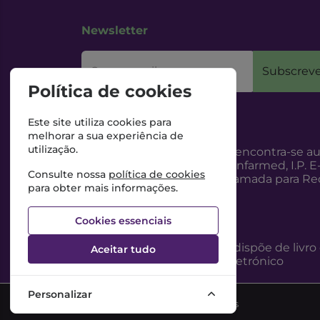
Newsletter
O seu email
Subscreve
Política de cookies
Este site utiliza cookies para
melhorar a sua experiência de
utilização.
Esta Farmácia encontra-se au
Internet, pelo Infarmed, I.P. E
Consulte nossa
política de cookies
217987100 (Chamada para Red
para obter mais informações.
Cookies essenciais
Esta Farmácia dispõe de livro
Aceitar tudo
reclamações eletrónico
Personalizar
©2026 Todos os direitos reservados