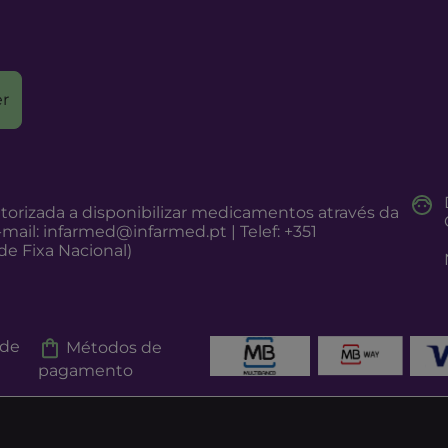
r
torizada a disponibilizar medicamentos através da
-mail:
infarmed@infarmed.pt
| Telef: +351
e Fixa Nacional)
 de
Métodos de
pagamento