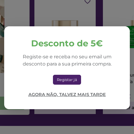
Desconto de 5€
Registe-se e receba no seu email um
desconto para a sua primeira compra.
NUXE
NUXE
Nuxe Nuxuriance Ultra
Nuxe Nuxur
Registar já
Creme Dia Alfa 3R
Sérum Alfa
50ml
AGORA NÃO, TALVEZ MAIS TARDE
71,42€
73,56€
Adicionar ao Carrinho
Adicionar 