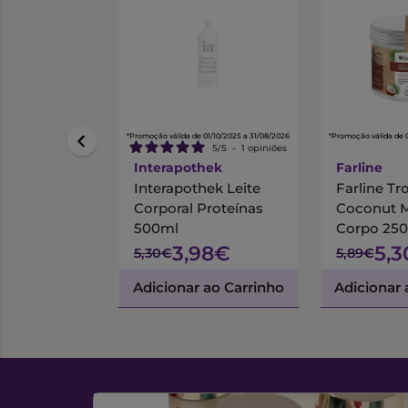
*Promoção válida de 01/10/2025 a 31/08/2026
*Promoção válida de 
5
/
5
-
1
opiniões
Interapothek
Farline
Interapothek Leite
Farline Tr
Corporal Proteínas
Coconut M
500ml
Corpo 250
3,98€
5,
5,30€
5,89€
Adicionar ao Carrinho
Adicionar 