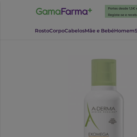
Portes desde 1,5€
Registe-se e rece
Rosto
Corpo
Cabelos
Mãe e Bebé
Homem