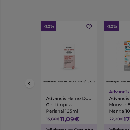
-20%
-20%
*Promoção válida de 01/10/2025 a 31/07/2026
*Promoção válida de
Advancis
Advancis Hemo Duo
Advanci
Gel Limpeza
Mousse 
Perianal 125ml
Manga 1
11,09€
1
13,86€
22,20€
Adicionar ao Carrinho
Adicionar