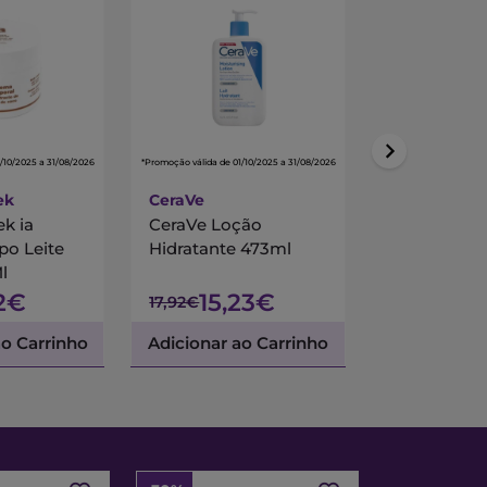
/10/2025 a 31/08/2026
*Promoção válida de 01/10/2025 a 31/08/2026
*Promoção válida de 01/
ek
CeraVe
CeraVe
ek ia
CeraVe Loção
CeraVe Cr
o Leite
Hidratante 473ml
Hidratante 
l
2€
15,23€
9,5
17,92€
10,65€
ao Carrinho
Adicionar ao Carrinho
Adicionar a