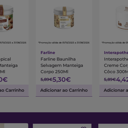
01/10/2025 a 31/08/2026
*Promoção válida de 01/10/2025 a 31/08/2026
*Promoção válida de 01
Farline
Interapoth
opical
Farline Baunilha
Interapoth
anteiga
Selvagem Manteiga
Creme Corp
Ml
Corpo 250Ml
Côco 300M
30€
5,30€
4,4
5,89€
5,89€
ao Carrinho
Adicionar ao Carrinho
Adicionar 