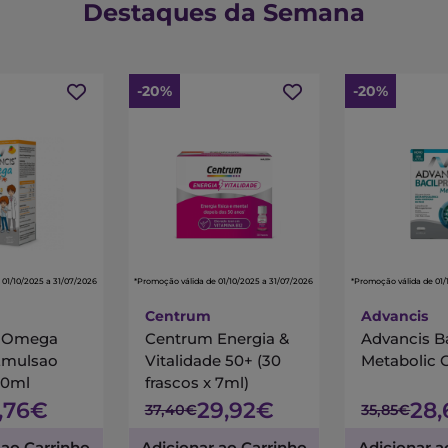
Destaques da Semana
-20%
-20%
 01/10/2025 a 31/07/2026
*Promoção válida de 01/10/2025 a 31/07/2026
*Promoção válida de 01/
Centrum
Advancis
s Omega
Centrum Energia &
Advancis B
Emulsao
Vitalidade 50+ (30
Metabolic 
00ml
frascos x 7ml)
7,76€
29,92€
28
37,40€
35,85€
 ao Carrinho
Adicionar ao Carrinho
Adicionar a