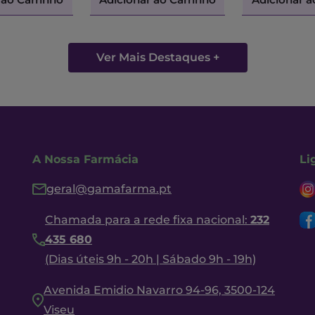
Ver Mais Destaques +
A Nossa Farmácia
Li
geral@gamafarma.pt
Chamada para a rede fixa nacional:
232
435 680
(Dias úteis 9h - 20h | Sábado 9h - 19h)
Avenida Emidio Navarro 94-96, 3500-124
Viseu