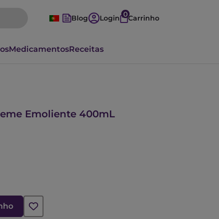
0
Blog
Login
Carrinho
vos
Medicamentos
Receitas
reme Emoliente 400mL
inho