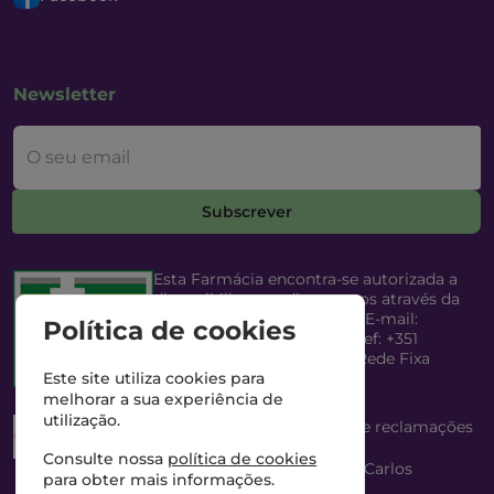
Newsletter
O seu email
Subscrever
Esta Farmácia encontra-se autorizada a
disponibilizar medicamentos através da
Internet, pelo Infarmed, I.P. E-mail:
Política de cookies
infarmed@infarmed.pt
| Telef: +351
217987100 (Chamada para Rede Fixa
Nacional)
Este site utiliza cookies para
melhorar a sua experiência de
utilização.
Esta Farmácia dispõe de livro de reclamações
eletrónico
Consulte nossa
política de cookies
Director Técnico e Proprietário: António Carlos
para obter mais informações.
Saraiva Cabral Costa