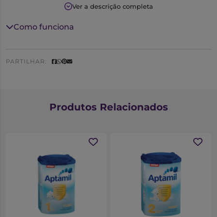
ser utilizado como substituto do leite materno antes
Ver a descrição completa
dos 9 meses.
Como funciona
PARTILHAR:
Produtos Relacionados