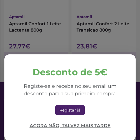
Aptamil
Aptamil
Aptamil Confort 1 Leite
Aptamil Confort 2 Leite
Lactente 800g
Transicao 800g
27,77€
23,81€
Adicionar ao Carrinho
Adicionar ao Carrinho
Desconto de 5€
Registe-se e receba no seu email um
desconto para a sua primeira compra.
Registar já
AGORA NÃO, TALVEZ MAIS TARDE