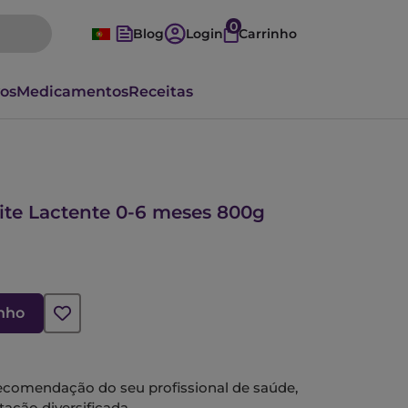
0
Blog
Login
Carrinho
vos
Medicamentos
Receitas
ite Lactente 0-6 meses 800g
inho
recomendação do seu profissional de saúde,
tação diversificada.