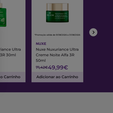
*Promoção válida de 01/08/2026 a 31/08/2026
*Promoção válida de
NUXE
NUXE
iance Ultra
Nuxe Nuxuriance Ultra
Nuxe Merve
 3R 30ml
Creme Noite Alfa 3R
Creme Exc
50ml
& Noite 7
49,99€
47
71,42€
67,95€
ao Carrinho
Adicionar ao Carrinho
Adicionar