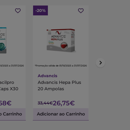
-20%
-15%
10/2025 a 31/07/2026
*Promoção válida de 01/10/2025 a 31/07/2026
*Promoção válida de 01/10/
Advancis
Centrum
acilpro
Advancis Hepa Plus
Centrum Mul
Caps X30
20 Ampolas
90 Comprimi
Revestidos
,68€
26,75€
45,
33,44€
53,45€
o Carrinho
Adicionar ao Carrinho
Adicionar ao 