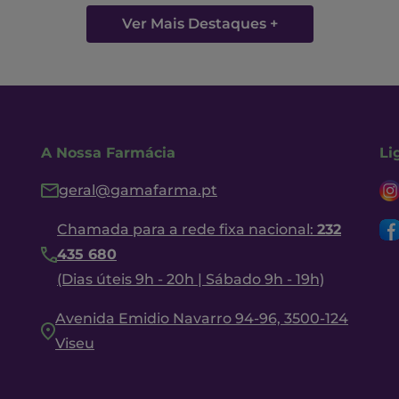
Ver Mais Destaques +
A Nossa Farmácia
Li
geral@gamafarma.pt
Chamada para a rede fixa nacional:
232
435 680
(Dias úteis 9h - 20h | Sábado 9h - 19h)
Avenida Emidio Navarro 94-96, 3500-124
Viseu