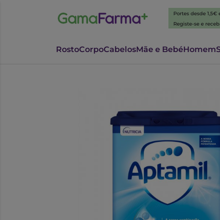
Portes desde 1,5€
Registe-se e rece
Rosto
Corpo
Cabelos
Mãe e Bebé
Homem