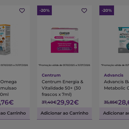
-20%
-20%
 01/10/2025 a 31/07/2026
*Promoção válida de 01/10/2025 a 31/07/2026
*Promoção válida de 01/
Centrum
Advancis
s Omega
Centrum Energia &
Advancis B
Emulsao
Vitalidade 50+ (30
Metabolic 
00ml
frascos x 7ml)
7,76€
29,92€
28
37,40€
35,85€
 ao Carrinho
Adicionar ao Carrinho
Adicionar a