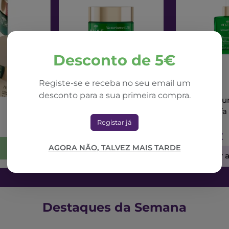
Desconto de 5€
Registe-se e receba no seu email um
NUXE
NUXE
desconto para a sua primeira compra.
Nuxe Nuxuriance Ultra
Nuxe Nuxur
Creme Dia Alfa 3R
Sérum Alfa
50ml
Registar já
71,42€
73,56€
AGORA NÃO, TALVEZ MAIS TARDE
Adicionar ao Carrinho
Adicionar 
Destaques da Semana