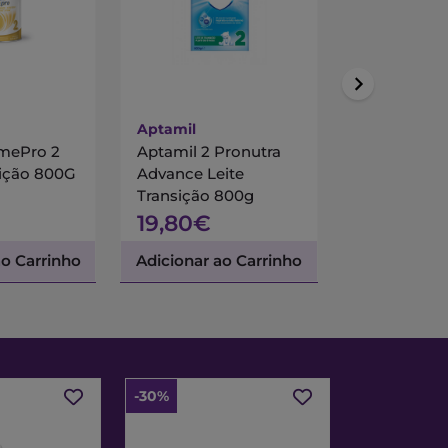
Aptamil
Aptamil
mePro 2
Aptamil 2 Pronutra
Aptamil 3 P
sição 800G
Advance Leite
Leite Trans
Transição 800g
19,80€
23,01€
ao Carrinho
Adicionar ao Carrinho
Adicionar a
-30%
-30%