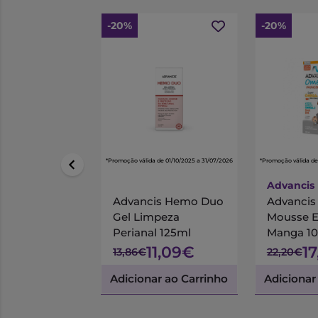
-20%
-20%
*Promoção válida de 01/10/2025 a 31/07/2026
*Promoção válida de
Advancis
Advancis Hemo Duo
Advanci
Gel Limpeza
Mousse 
Perianal 125ml
Manga 1
11,09€
1
13,86€
22,20€
Adicionar ao Carrinho
Adicionar