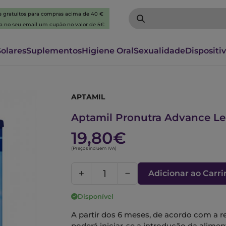
 e gratuitos para compras acima de 40 €
ba no seu email um cupão no valor de 5€
Solares
Suplementos
Higiene Oral
Sexualidade
Dispositi
APTAMIL
6342808
Aptamil Pronutra Advance Le
19,80€
(Preços incluem IVA)
Adicionar ao Carr
Disponível
A partir dos 6 meses, de acordo com a 
poderá iniciar-se a introdução da alimen