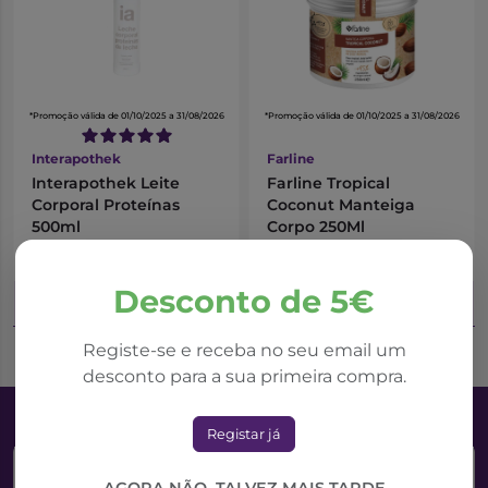
*Promoção válida de 01/10/2025 a 31/08/2026
*Promoção válida de 01/10/2025 a 31/08/2026
Interapothek
Farline
Interapothek Leite
Farline Tropical
Corporal Proteínas
Coconut Manteiga
500ml
Corpo 250Ml
3,98€
5,30€
5,30€
5,89€
Desconto de 5€
Adicionar ao Carrinho
Adicionar ao Carrinho
Registe-se e receba no seu email um
desconto para a sua primeira compra.
Registar já