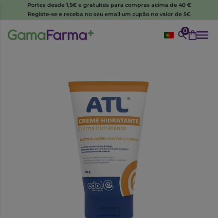
Portes desde 1,5€ e gratuitos para compras acima de 40 €
Registe-se e receba no seu email um cupão no valor de 5€
0