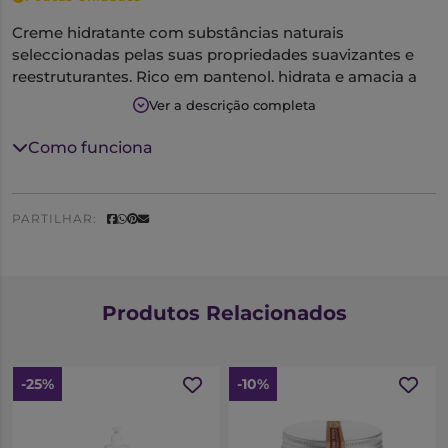
Creme hidratante com substâncias naturais
seleccionadas pelas suas propriedades suavizantes e
reestruturantes. Rico em pantenol, hidrata e amacia a
pele, favorecendo a reconstituição do filme hidrolipídic
Ver a descrição completa
da pele. Possui uma acção eutrófica e hidratante, fácil
aplicação, permitindo cuidar de todo o corpo
Como funciona
PARTILHAR:
Produtos Relacionados
-25%
-10%