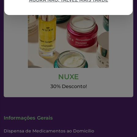
AGORA NÃO, TALVEZ MAIS TARDE
NUXE
30% Desconto!
Informações Gerais
Dispensa de Medicamentos ao Domicílio