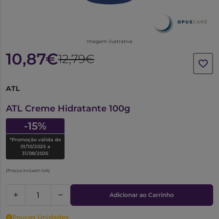
Imagem ilustrativa
10,87€
12,79€
ATL
6576314
ATL Creme Hidratante 100g
-15%
*Promoção válida de
01/10/2025 a
31/08/2026
(Preços incluem IVA)
Adicionar ao Carrinho
Poucas Unidades