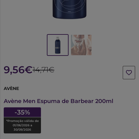
9,56€
14,71€
AVÈNE
6428607
Avène Men Espuma de Barbear 200ml
-35%
*Promoção válida de
01/06/2026 a
30/09/2026