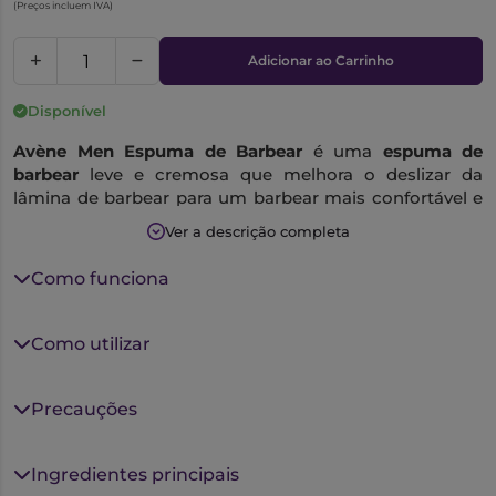
(Preços incluem IVA)
Adicionar ao Carrinho
Disponível
Avène Men Espuma de Barbear
é uma
espuma de
barbear
leve e cremosa que melhora o deslizar da
lâmina de barbear para um barbear mais confortável e
protege a pele da sensação de queimadura provocada
Ver a descrição completa
pela lâmina de barbear.
Como funciona
Purifica e reduz o risco de bactérias de pequenos
cortes.
Como utilizar
Sem álcool, a sua fórmula leve, cremosa e levemente
perfumada é particularmente recomendada para o
barbear de todos os tipos de pele, mesmo pele sensível.
Precauções
Hipoalergénico.
Não comedogénico.
Ingredientes principais