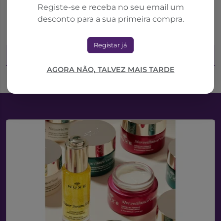
Vichy Homme Sensi-
Avène Men Bálsamo
Registe-se e receba no seu email um
Baume Ca Bálsamo
Após Barbear 75ml
desconto para a sua primeira compra.
Conforto Antireações
75ml
16,87€
14,96€
25,95€
23,01€
Registar já
Adicionar ao Carrinho
Adicionar ao Carrinho
AGORA NÃO, TALVEZ MAIS TARDE