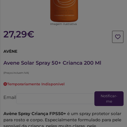
Imagem ilustrativa
27,29€
AVÈNE
6825877
Avene Solar Spray 50+ Crianca 200 Ml
(Preços incluem IVA)
Temporariamente Indisponível
Notificar-
Email
me
Avène Spray Criança FPS50+
é um spray protetor solar
para rosto e corpo. Especialmente formulado para pele
sensível da criança, peles muito claras, pele