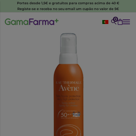
Portes desde 1,5€ e gratuitos para compras acima de 40 €
Registe-se e receba no seu email um cupão no valor de 5€
0