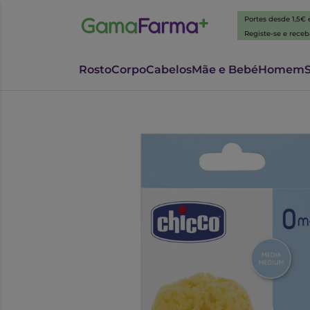
Portes desde 1,5€
Registe-se e rece
Rosto
Corpo
Cabelos
Mãe e Bebé
Homem