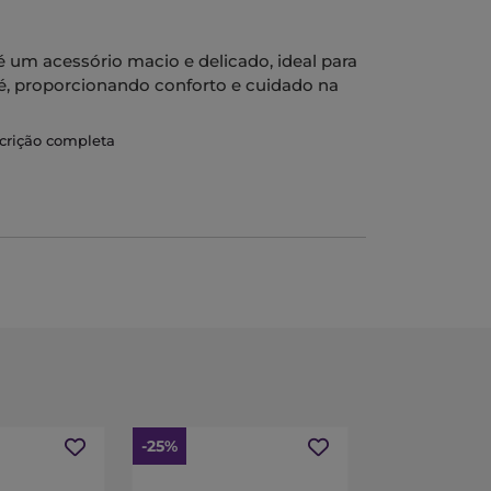
 um acessório macio e delicado, ideal para
bé, proporcionando conforto e cuidado na
scrição completa
icazmente a água e distingue-se pela sua
s mais sensíveis, ideal para a pele do
-25%
-30%