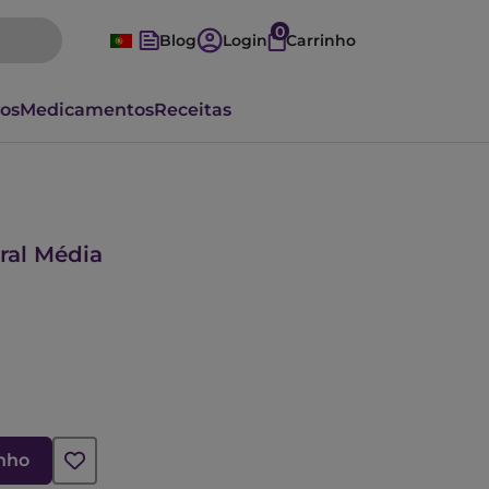
0
Blog
Login
Carrinho
vos
Medicamentos
Receitas
ral Média
inho