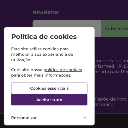
Newsletter
O seu email
Subscreve
Política de cookies
Este site utiliza cookies para
melhorar a sua experiência de
utilização.
Esta Farmácia encontra-se au
Internet, pelo Infarmed, I.P. E
Consulte nossa
política de cookies
217987100 (Chamada para Red
para obter mais informações.
Cookies essenciais
Esta Farmácia dispõe de livro
Aceitar tudo
reclamações eletrónico
Personalizar
©2026 Todos os direitos reservados