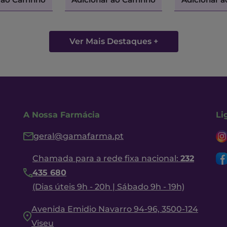
Ver Mais Destaques +
A Nossa Farmácia
Li
geral@gamafarma.pt
Chamada para a rede fixa nacional:
232
435 680
(Dias úteis 9h - 20h | Sábado 9h - 19h)
Avenida Emidio Navarro 94-96, 3500-124
Viseu