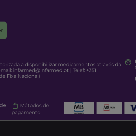
r
torizada a disponibilizar medicamentos através da
-mail:
infarmed@infarmed.pt
| Telef: +351
e Fixa Nacional)
 de
Métodos de
pagamento