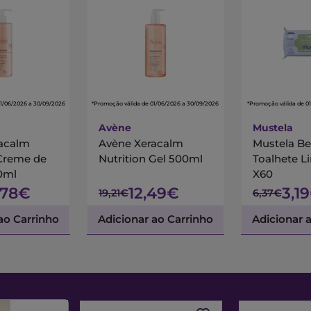
01/06/2026 a 30/09/2026
*Promoção válida de 01/06/2026 a 30/09/2026
*Promoção válida de 01
Avène
Mustela
acalm
Avène Xeracalm
Mustela B
 Creme de
Nutrition Gel 500ml
Toalhete L
0ml
X60
,78€
12,49€
3,1
19,21€
6,37€
ao Carrinho
Adicionar ao Carrinho
Adicionar 