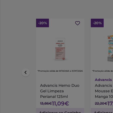
-20%
-20%
*Promoção válida de 01/10/2025 a 31/07/2026
*Promoção válida de
Advancis
Advancis Hemo Duo
Advanci
Gel Limpeza
Mousse 
Perianal 125ml
Manga 1
11,09€
1
13,86€
22,20€
Adicionar ao Carrinho
Adicionar