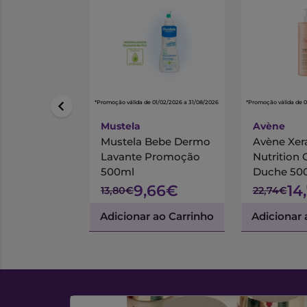
*Promoção válida de 01/02/2026 a 31/08/2026
*Promoção válida de 
Mustela
Avène
Mustela Bebe Dermo
Avène Xer
Lavante Promoção
Nutrition
500ml
Duche 50
9,66€
14
13,80€
22,74€
Adicionar ao Carrinho
Adicionar 