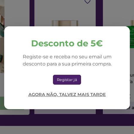
Desconto de 5€
Registe-se e receba no seu email um
desconto para a sua primeira compra.
NUXE
NUXE
Nuxe Nuxuriance Ultra
Nuxe Nuxur
Registar já
Creme Dia Alfa 3R
Sérum Alfa
50ml
AGORA NÃO, TALVEZ MAIS TARDE
71,42€
73,56€
Adicionar ao Carrinho
Adicionar 