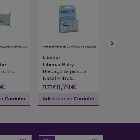
/10/2025 a 31/08/2026
*Promoção válida de 01/10/2025 a 31/08/2026
*Promoção válida de 01/
Libenar
Bioderma
ebe
Libenar Baby
Bioderma 
impeza
Recarga Aspirador
Gel Duche 
Nasal Filtros
Descartáveis X20
9€
8,79€
14
11,72€
20,60€
ao Carrinho
Adicionar ao Carrinho
Adicionar a