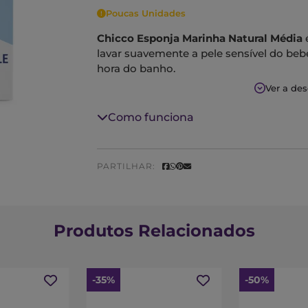
Poucas Unidades
Chicco Esponja Marinha Natural Média
é
lavar suavemente a pele sensível do be
hora do banho.
Ver a de
Colhida em águas profundas, absorve ef
suavidade extrema.
Como funciona
Características:
- Garante uma suavidade natural nas pele
recém-nascido.
PARTILHAR:
Produtos Relacionados
-35%
-50%