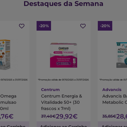
Destaques da Semana
-20%
-20%
 01/10/2025 a 31/07/2026
*Promoção válida de 01/10/2025 a 31/07/2026
*Promoção válida de 01/
Centrum
Advancis
s Omega
Centrum Energia &
Advancis B
Emulsao
Vitalidade 50+ (30
Metabolic 
00ml
frascos x 7ml)
7,76€
29,92€
28
37,40€
35,85€
 ao Carrinho
Adicionar ao Carrinho
Adicionar a