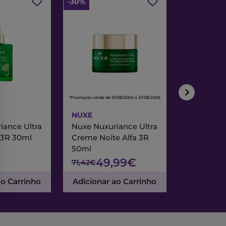
-30%
-30%
*Promoção válida de 01/08/2026 a 31/08/2026
*Promoção válida de
NUXE
NUXE
iance Ultra
Nuxe Nuxuriance Ultra
Nuxe Merve
 3R 30ml
Creme Noite Alfa 3R
Creme Exc
50ml
& Noite 7
49,99€
47
71,42€
67,95€
ao Carrinho
Adicionar ao Carrinho
Adicionar