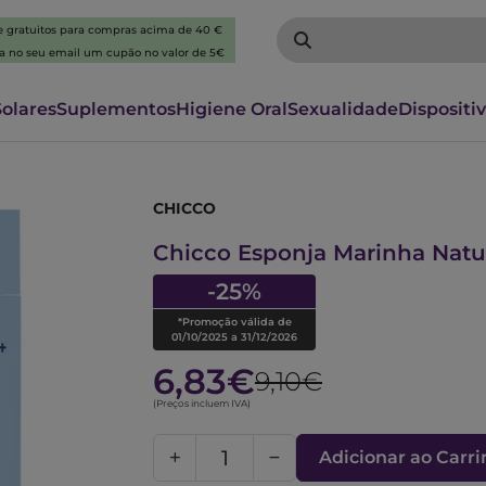
 e gratuitos para compras acima de 40 €
ba no seu email um cupão no valor de 5€
Solares
Suplementos
Higiene Oral
Sexualidade
Dispositi
CHICCO
6282707
Chicco Esponja Marinha Natu
-25%
*Promoção válida de
01/10/2025 a 31/12/2026
6,83€
9,10€
(Preços incluem IVA)
Adicionar ao Carr