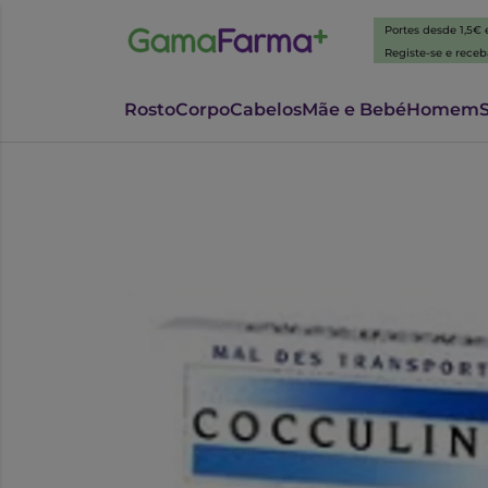
Portes desde 1,5€
Registe-se e rece
Rosto
Corpo
Cabelos
Mãe e Bebé
Homem