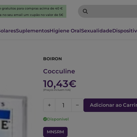
 e gratuitos para compras acima de 40 €
ba no seu email um cupão no valor de 5€
Solares
Suplementos
Higiene Oral
Sexualidade
Dispositi
BOIRON
5129267
Cocculine
10,43€
(Preços incluem IVA)
Adicionar ao Carr
Disponível
MNSRM