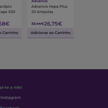
Advancis
Centrum
acilpro
Advancis Hepa Plus
Centrum Mul
Caps X30
20 Ampolas
90 Comprimi
Revestidos
,68€
26,75€
45,
33,44€
53,45€
o Carrinho
Adicionar ao Carrinho
Adicionar ao 
ga-te a nós!
Instagram