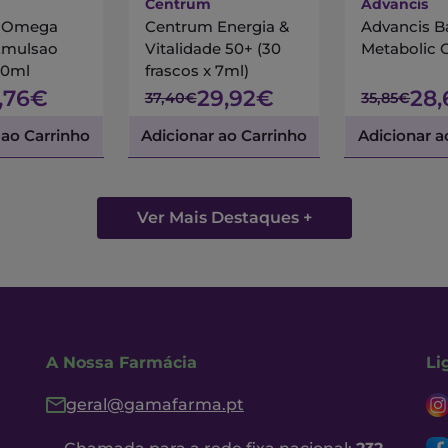
Centrum
Advancis
s Omega
Centrum Energia &
Advancis B
Emulsao
Vitalidade 50+ (30
Metabolic 
00ml
frascos x 7ml)
7,76€
29,92€
28
37,40€
35,85€
 ao Carrinho
Adicionar ao Carrinho
Adicionar a
Ver Mais Destaques +
A Nossa Farmácia
Li
geral@gamafarma.pt