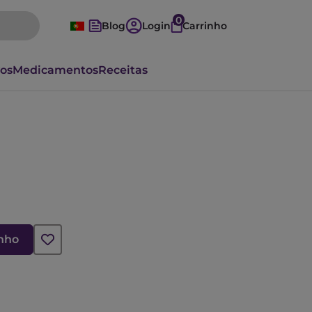
0
Blog
Login
Carrinho
vos
Medicamentos
Receitas
inho