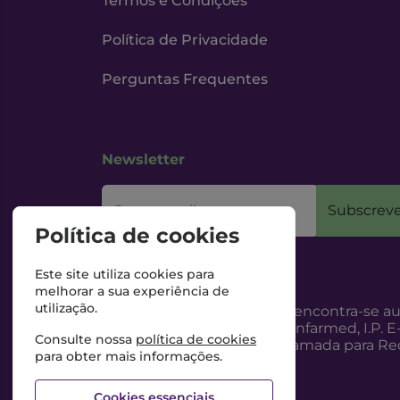
Termos e Condições
Política de Privacidade
Perguntas Frequentes
Newsletter
O seu email
Subscreve
Política de cookies
Este site utiliza cookies para
melhorar a sua experiência de
utilização.
Esta Farmácia encontra-se au
Internet, pelo Infarmed, I.P. E
Consulte nossa
política de cookies
217987100 (Chamada para Red
para obter mais informações.
Cookies essenciais