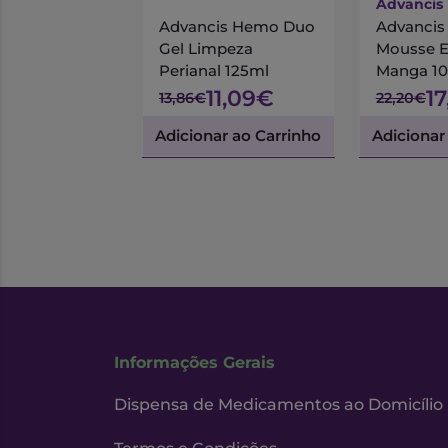
Advancis
Advancis Hemo Duo
Advanci
Gel Limpeza
Mousse 
Perianal 125ml
Manga 1
11,09€
1
13,86€
22,20€
Adicionar ao Carrinho
Adicionar
Informações Gerais
Dispensa de Medicamentos ao Domicílio