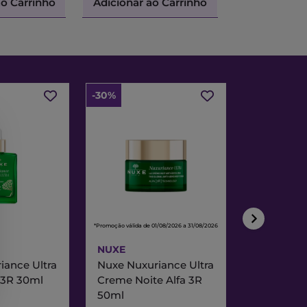
ao Carrinho
Adicionar ao Carrinho
Adicionar a
-30%
-30%
*Promoção válida de 01/08/2026 a 31/08/2026
*Promoção válida de
NUXE
NUXE
iance Ultra
Nuxe Nuxuriance Ultra
Nuxe Merve
 3R 30ml
Creme Noite Alfa 3R
Creme Exc
50ml
& Noite 7