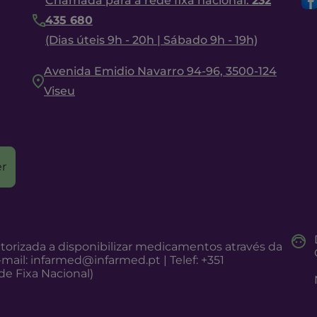
Chamada para a rede fixa nacional:
232
435 680
(Dias úteis 9h - 20h | Sábado 9h - 19h)
Avenida Emidio Navarro 94-96, 3500-124
Viseu
r
torizada a disponibilizar medicamentos através da
-mail:
infarmed@infarmed.pt
| Telef: +351
e Fixa Nacional)