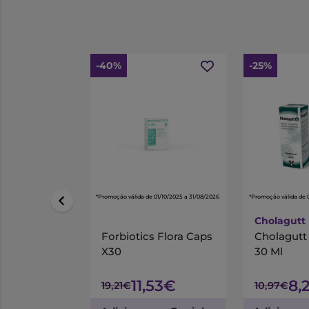
-40%
-25%
*Promoção válida de 01/10/2025 a 31/08/2026
*Promoção válida de 
Cholagutt
Forbiotics Flora Caps
Cholagutt 
X30
30 Ml
11,53€
8,
19,21€
10,97€