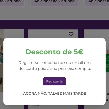
ao Carrinho
Adicionar ao Carrinho
Adicionar 
Desconto de 5€
Registe-se e receba no seu email um
desconto para a sua primeira compra.
Registar já
NUXE
NUXE
AGORA NÃO, TALVEZ MAIS TARDE
Nuxe Nuxuriance Ultra
Nuxe Nuxur
Creme Dia Alfa 3R
Sérum Alfa
50ml