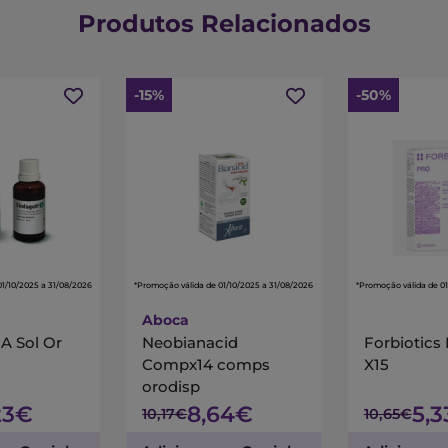
Produtos Relacionados
-15%
-50%
01/10/2025 a 31/08/2026
*Promoção válida de 01/10/2025 a 31/08/2026
*Promoção válida de 01
Aboca
A Sol Or
Neobianacid
Forbiotics
Compx14 comps
X15
orodisp
23€
8,64€
5,
10,17€
10,65€