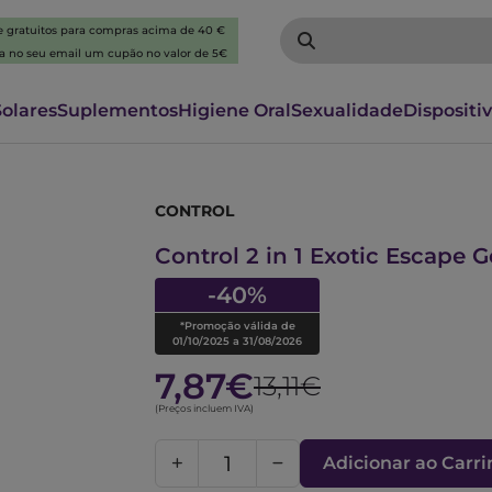
 e gratuitos para compras acima de 40 €
ba no seu email um cupão no valor de 5€
Solares
Suplementos
Higiene Oral
Sexualidade
Dispositi
CONTROL
6087775
Control 2 in 1 Exotic Escape
-40%
*Promoção válida de
01/10/2025 a 31/08/2026
7,87€
13,11€
(Preços incluem IVA)
Adicionar ao Carr