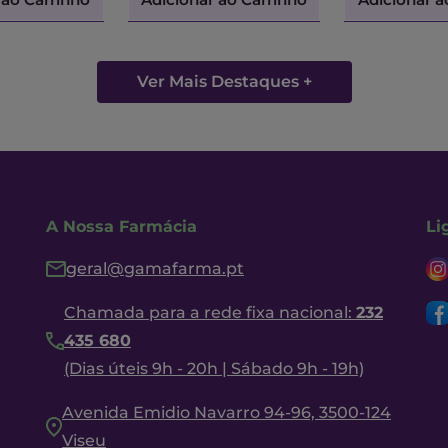
Ver Mais Destaques +
A Nossa Farmácia
Li
geral@gamafarma.pt
Chamada para a rede fixa nacional:
232
435 680
(Dias úteis 9h - 20h | Sábado 9h - 19h)
Avenida Emidio Navarro 94-96, 3500-124
Viseu