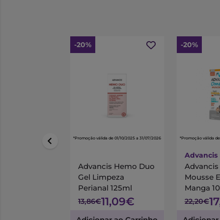
-20%
-20%
*Promoção válida de 01/10/2025 a 31/07/2026
*Promoção válida de
Advancis
Advancis Hemo Duo
Advanci
Gel Limpeza
Mousse 
Perianal 125ml
Manga 1
11,09€
1
13,86€
22,20€
Adicionar ao Carrinho
Adicionar