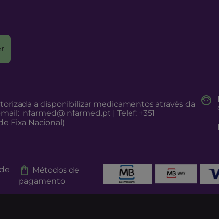
r
torizada a disponibilizar medicamentos através da
-mail:
infarmed@infarmed.pt
| Telef: +351
e Fixa Nacional)
 de
Métodos de
pagamento