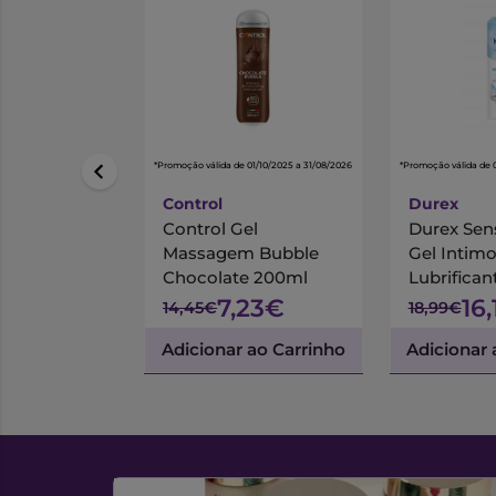
*Promoção válida de 01/10/2025 a 31/08/2026
*Promoção válida de 
Control
Durex
Control Gel
Durex Sen
Massagem Bubble
Gel Intim
Chocolate 200ml
Lubrifican
7,23€
16
14,45€
18,99€
Adicionar ao Carrinho
Adicionar 