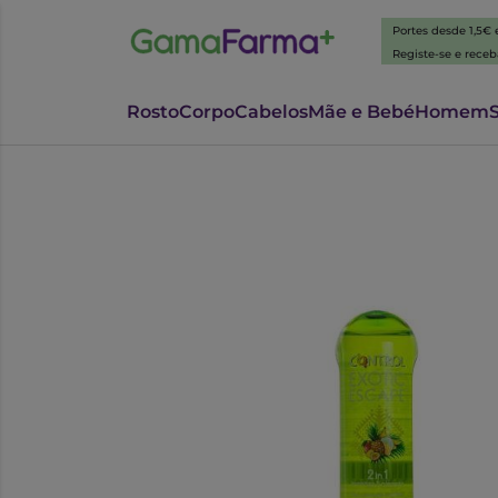
Portes desde 1,5€
Registe-se e rece
Rosto
Corpo
Cabelos
Mãe e Bebé
Homem