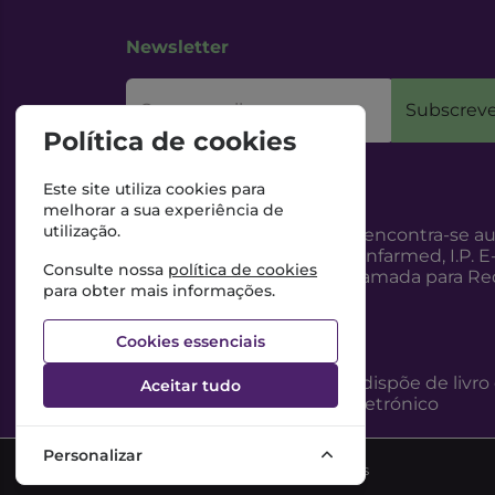
Newsletter
O seu email
Subscreve
Política de cookies
Este site utiliza cookies para
melhorar a sua experiência de
utilização.
Esta Farmácia encontra-se au
Internet, pelo Infarmed, I.P. E
Consulte nossa
política de cookies
217987100 (Chamada para Red
para obter mais informações.
Cookies essenciais
Esta Farmácia dispõe de livro
Aceitar tudo
reclamações eletrónico
Personalizar
©2026 Todos os direitos reservados