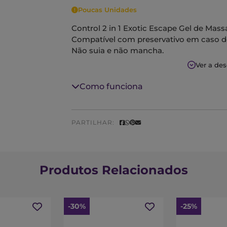
Poucas Unidades
Control 2 in 1 Exotic Escape Gel de Ma
Compatível com preservativo em caso d
Não suja e não mancha.
Sem parabenos e fenoxietanol.
Ver a de
Hipoalergénico.
Como funciona
PARTILHAR:
Produtos Relacionados
-30%
-25%