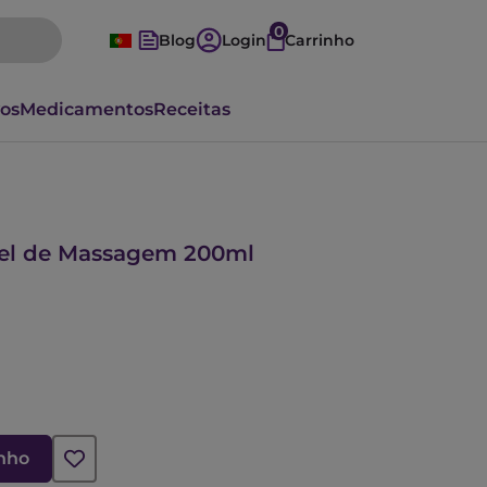
0
Blog
Login
Carrinho
vos
Medicamentos
Receitas
 Gel de Massagem 200ml
inho