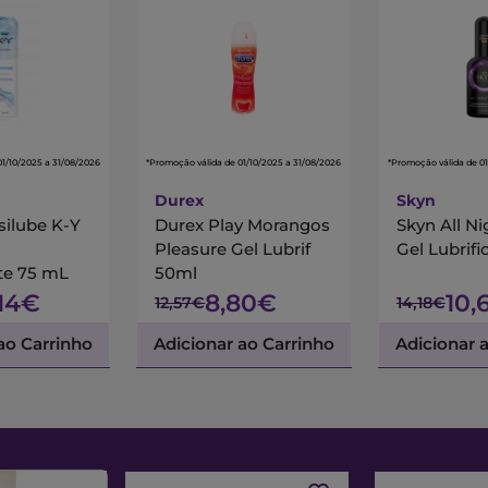
01/10/2025 a 31/08/2026
*Promoção válida de 01/10/2025 a 31/08/2026
*Promoção válida de 01
Durex
Skyn
silube K-Y
Durex Play Morangos
Skyn All N
o
Pleasure Gel Lubrif
Gel Lubrif
te 75 mL
50ml
,14€
8,80€
10,
12,57€
14,18€
ao Carrinho
Adicionar ao Carrinho
Adicionar 