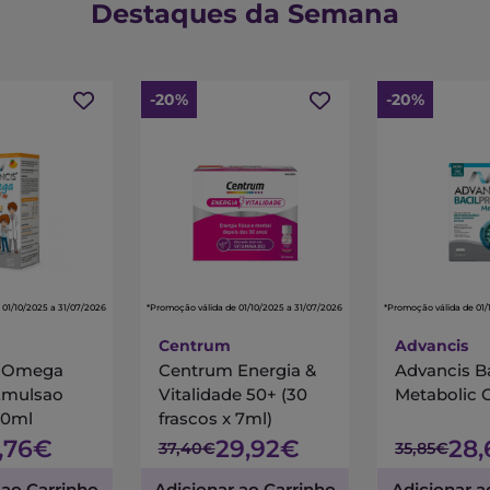
Destaques da Semana
-20%
-20%
 01/10/2025 a 31/07/2026
*Promoção válida de 01/10/2025 a 31/07/2026
*Promoção válida de 01/
Centrum
Advancis
s Omega
Centrum Energia &
Advancis B
Emulsao
Vitalidade 50+ (30
Metabolic 
00ml
frascos x 7ml)
7,76€
29,92€
28
37,40€
35,85€
 ao Carrinho
Adicionar ao Carrinho
Adicionar a