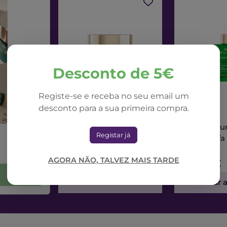
Desconto de 5€
Registe-se e receba no seu email um
desconto para a sua primeira compra.
NUXE
NUXE
Nuxe Nuxuriance Ultra
Nuxe Nuxur
Registar já
Creme Dia Alfa 3R
Sérum Alfa
50ml
AGORA NÃO, TALVEZ MAIS TARDE
71,42€
73,56€
Adicionar ao Carrinho
Adicionar 