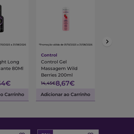
/10/2025 a 31/08/2026
*Promoção válida de 01/10/2025 a 31/08/2026
*Promoção válida de 01/
Control
Skyn
ight Long
Control Gel
Skyn Natura
icante 80Ml
Massagem Wild
Endless Gel
Berries 200ml
Lubrificant
64€
8,67€
10,
14,45€
12,79€
ao Carrinho
Adicionar ao Carrinho
Adicionar a