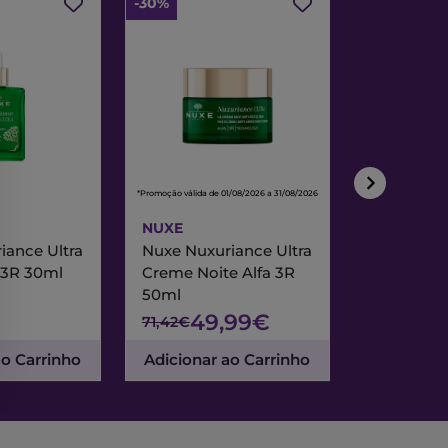
-30%
-30%
*Promoção válida de 01/08/2026 a 31/08/2026
*Promoção válida de
NUXE
NUXE
iance Ultra
Nuxe Nuxuriance Ultra
Nuxe Merve
 3R 30ml
Creme Noite Alfa 3R
Creme Exc
50ml
& Noite 7
49,99€
47
71,42€
67,95€
ao Carrinho
Adicionar ao Carrinho
Adicionar