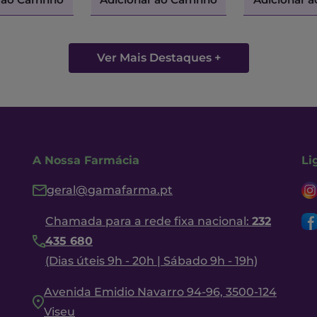
Ver Mais Destaques +
A Nossa Farmácia
Li
geral@gamafarma.pt
Chamada para a rede fixa nacional:
232
435 680
(Dias úteis 9h - 20h | Sábado 9h - 19h)
Avenida Emidio Navarro 94-96, 3500-124
Viseu