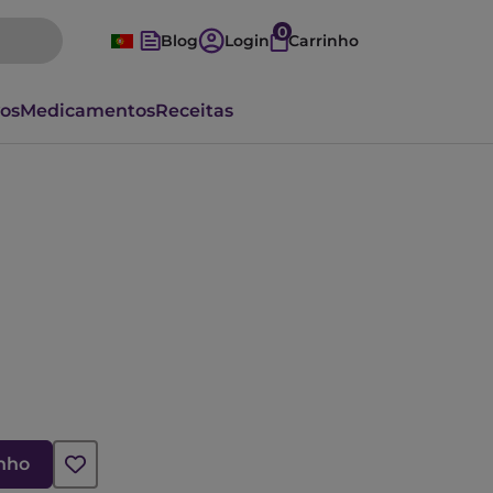
0
Blog
Login
Carrinho
vos
Medicamentos
Receitas
inho