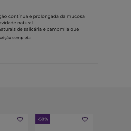
ação contínua e prolongada da mucosa
avidade natural.
aturais de salicária e camomila que
mulos irritativos e dolorosos, sendo por
scrição completa
l de fármacos, colocação de cateteres e
estável o pH vaginal.
s.
-50%
-35%