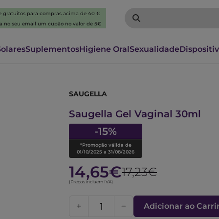
 e gratuitos para compras acima de 40 €
ba no seu email um cupão no valor de 5€
Solares
Suplementos
Higiene Oral
Sexualidade
Dispositi
SAUGELLA
6570010
Saugella Gel Vaginal 30ml
-15%
*Promoção válida de
01/10/2025 a 31/08/2026
14,65€
17,23€
(Preços incluem IVA)
Adicionar ao Carr