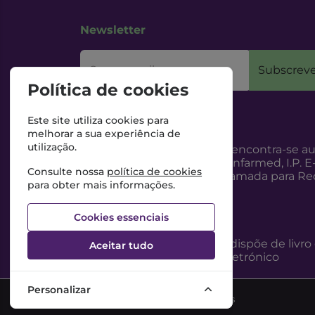
Newsletter
O seu email
Subscreve
Política de cookies
Este site utiliza cookies para
melhorar a sua experiência de
utilização.
Esta Farmácia encontra-se au
Internet, pelo Infarmed, I.P. E
Consulte nossa
política de cookies
217987100 (Chamada para Red
para obter mais informações.
Cookies essenciais
Esta Farmácia dispõe de livro
Aceitar tudo
reclamações eletrónico
Personalizar
©2026 Todos os direitos reservados