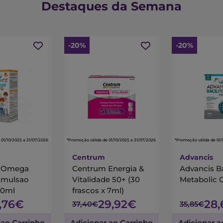
Destaques da Semana
-20%
-20%
 01/10/2025 a 31/07/2026
*Promoção válida de 01/10/2025 a 31/07/2026
*Promoção válida de 01/
Centrum
Advancis
s Omega
Centrum Energia &
Advancis B
Emulsao
Vitalidade 50+ (30
Metabolic 
00ml
frascos x 7ml)
7,76€
29,92€
28
37,40€
35,85€
 ao Carrinho
Adicionar ao Carrinho
Adicionar a