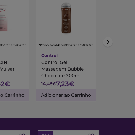
/10/2025 a 31/08/2026
*Promoção válida de 01/10/2025 a 31/08/2026
*Promoção válida de 01/
Control
Lactacyd
DIN
Control Gel
Lactacyd Ín
 Vulvar
Massagem Bubble
200ml
Chocolate 200ml
42€
7,23€
11,
14,45€
17,07€
ao Carrinho
Adicionar ao Carrinho
Adicionar a