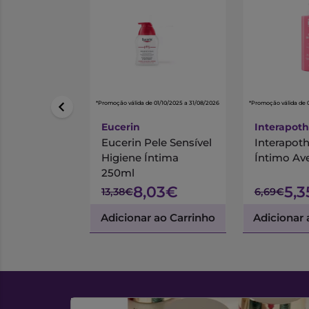
*Promoção válida de 01/10/2025 a 31/08/2026
*Promoção válida de 
Eucerin
Interapot
Eucerin Pele Sensível
Interapoth
Higiene Íntima
Íntimo Av
250ml
8,03€
5,
13,38€
6,69€
Adicionar ao Carrinho
Adicionar 