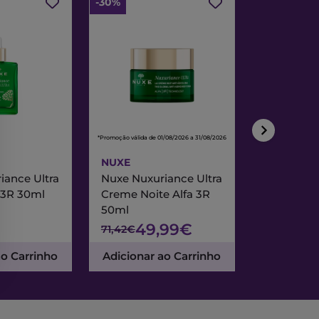
-30%
-30%
*Promoção válida de 01/08/2026 a 31/08/2026
*Promoção válida de
NUXE
NUXE
iance Ultra
Nuxe Nuxuriance Ultra
Nuxe Merve
 3R 30ml
Creme Noite Alfa 3R
Creme Exc
50ml
& Noite 7
49,99€
47
71,42€
67,95€
ao Carrinho
Adicionar ao Carrinho
Adicionar