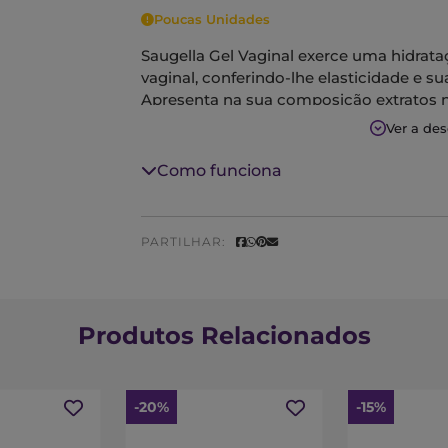
Poucas Unidades
Saugella Gel Vaginal exerce uma hidrat
vaginal, conferindo-lhe elasticidade e su
Apresenta na sua composição extratos n
desenvolvem uma ação calmante dos estí
Ver a de
isso, adequado para a introdução vagina
cânulas.
Como funciona
Tem pH de 5,5, contribuindo para manter 
É compatível com o uso de preservativo
PARTILHAR:
Produtos Relacionados
-20%
-15%