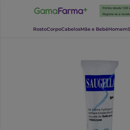
Portes desde 1,5€
Registe-se e rece
Rosto
Corpo
Cabelos
Mãe e Bebé
Homem