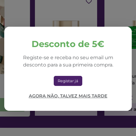
Desconto de 5€
Registe-se e receba no seu email um
desconto para a sua primeira compra.
NUXE
NUXE
Nuxe Nuxuriance Ultra
Nuxe Nuxur
Registar já
Creme Dia Alfa 3R
Sérum Alfa
50ml
AGORA NÃO, TALVEZ MAIS TARDE
71,42€
73,56€
Adicionar ao Carrinho
Adicionar 