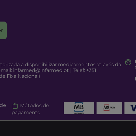
r
torizada a disponibilizar medicamentos através da
-mail:
infarmed@infarmed.pt
| Telef: +351
e Fixa Nacional)
 de
Métodos de
pagamento