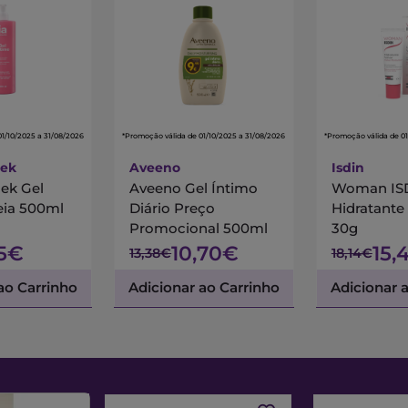
01/10/2025 a 31/08/2026
*Promoção válida de 01/10/2025 a 31/08/2026
*Promoção válida de 01
hek
Aveeno
Isdin
ek Gel
Aveeno Gel Íntimo
Woman IS
eia 500ml
Diário Preço
Hidratante
Promocional 500ml
30g
35€
10,70€
15,
13,38€
18,14€
ao Carrinho
Adicionar ao Carrinho
Adicionar 