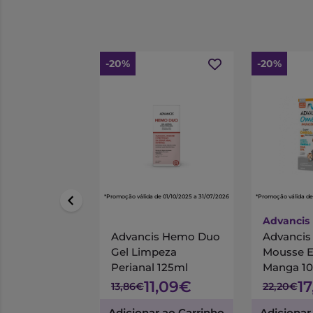
-20%
-20%
*Promoção válida de 01/10/2025 a 31/07/2026
*Promoção válida de
Advancis
Advancis Hemo Duo
Advanci
Gel Limpeza
Mousse 
Perianal 125ml
Manga 1
11,09€
1
13,86€
22,20€
Adicionar ao Carrinho
Adicionar