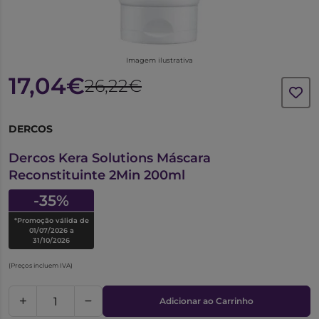
Imagem ilustrativa
17,04€
26,22€
DERCOS
6334458
Dercos Kera Solutions Máscara
Reconstituinte 2Min 200ml
-35%
*Promoção válida de
01/07/2026 a
31/10/2026
(Preços incluem IVA)
Adicionar ao Carrinho