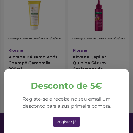
*Promoção válida de 01/06/2026 a 31/08/2026
*Promoção válida de 01/06/2026 a 31/08/2026
Klorane
Klorane
Klorane Bálsamo Após
Klorane Capilar
Champô Camomila
Quinina Sérum
200ml
Acelerador de
Crescimento Intenso
11,64€
35,91€
15,52€
47,88€
100ml
Desconto de 5€
Adicionar ao Carrinho
Adicionar ao Carrinho
Registe-se e receba no seu email um
desconto para a sua primeira compra.
Registar já