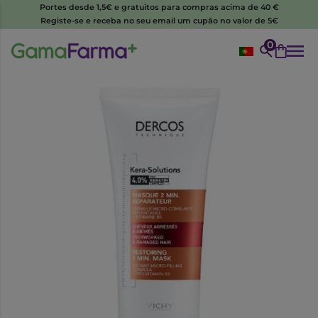
Portes desde 1,5€ e gratuitos para compras acima de 40 €
Registe-se e receba no seu email um cupão no valor de 5€
0