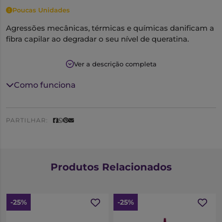
Poucas Unidades
Agressões mecânicas, térmicas e químicas danificam a
fibra capilar ao degradar o seu nível de queratina.
Quando utilizado com Champô Reconstituinte Kera-
Ver a descrição completa
Solutions, reduz os danos capilares em 60%*.
Como funciona
PARTILHAR:
Produtos Relacionados
-25%
-25%