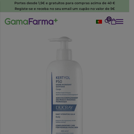
Portes desde 1,5€ e gratuitos para compras acima de 40 €
Registe-se e receba no seu email um cupão no valor de 5€
0