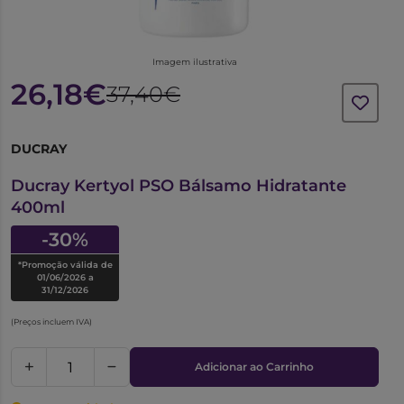
Imagem ilustrativa
26,18€
37,40€
DUCRAY
6340463
Ducray Kertyol PSO Bálsamo Hidratante
400ml
-30%
*Promoção válida de
01/06/2026 a
31/12/2026
(Preços incluem IVA)
Adicionar ao Carrinho