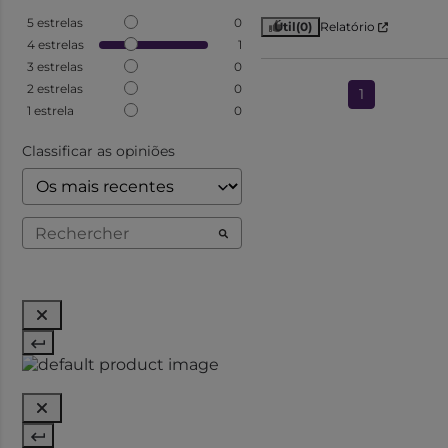
5
estrelas
0
Útil
(0)
Relatório
4
estrelas
1
3
estrelas
0
2
estrelas
0
1
1
estrela
0
Classificar as opiniões