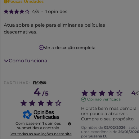
Poucas Unidades
4
/
5
-
1
opiniões
Atua sobre a pele para eliminar as películas
descamativas.
Hidrata, acalma e confortaReduz a vermelhidão e o
Ver a descrição completa
prurido. Melhora o estado da pele, diminuindo o
reaparecimento de películas.
Como funciona
Ideal para pele seca, com tendência a psoríase.
Textura rica em bálsamo
PARTILHAR:
Pele mais suave, uniforme e confortada
4
4
/
5
/
Opinião verificada
Hidrata bem mas demora 
um pouco a absorver. 
Cumpre o seu propósito
Com base em
1
opiniões
Opiniões de
02/02/2026
, após
submetidas a controlo
uma experiência de
26/01/202
Ver todas as avaliações neste site
por
Susana D.