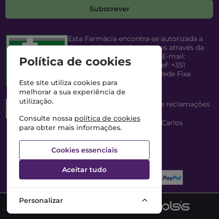
Subscrever
Esta Farmácia encontra-se autorizada a
disponibilizar medicamentos através da
Internet, pelo Infarmed, I.P. E-mail:
Política de cookies
infarmed@infarmed.pt
| Telef: +351
217987100 (Chamada para Rede Fixa
Nacional)
Este site utiliza cookies para
melhorar a sua experiência de
utilização.
Esta Farmácia dispõe de livro de reclamações
eletrónico
Consulte nossa
política de cookies
Director Técnico e Proprietário: António Carlos
para obter mais informações.
Saraiva Cabral Costa
NIPC: 507218906 | Farmácia Gama, Lda.
Cookies essenciais
Aceitar tudo
Personalizar
©2026 Todos os direitos reservados