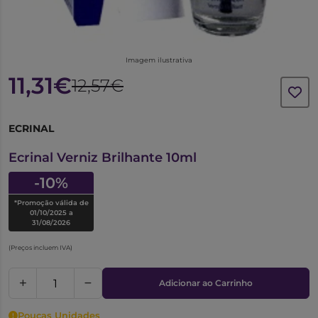
Imagem ilustrativa
11,31€
12,57€
ECRINAL
6588806
Ecrinal Verniz Brilhante 10ml
-10%
*Promoção válida de
01/10/2025 a
31/08/2026
(Preços incluem IVA)
Adicionar ao Carrinho
Poucas Unidades