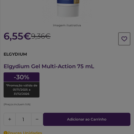
Imagem ilustrativa
6,55€
9,36€
ELGYDIUM
6243311
Elgydium Gel Multi-Action 75 mL
-30%
*Promoção válida de
01/11/2025 a
31/12/2026
(Preços incluem IVA)
Adicionar ao Carrinho
Poucas Unidades