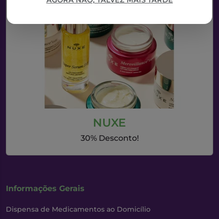
AGORA NÃO, TALVEZ MAIS TARDE
NUXE
30% Desconto!
Informações Gerais
Dispensa de Medicamentos ao Domicílio