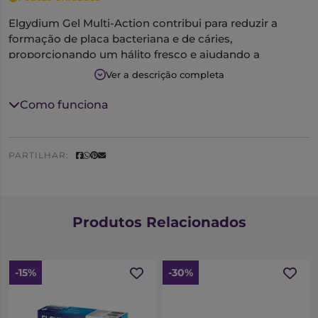
Elgydium Gel Multi-Action contribui para reduzir a
formação de placa bacteriana e de cáries,
proporcionando um hálito fresco e ajudando a
preservar a brancura natural dos dentes.
Ver a descrição completa
Como funciona
PARTILHAR:
Produtos Relacionados
-15%
-30%