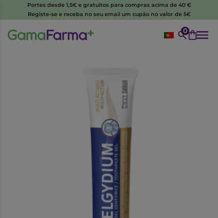
Portes desde 1,5€ e gratuitos para compras acima de 40 €
Registe-se e receba no seu email um cupão no valor de 5€
0