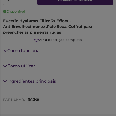
Disponível
Eucerin Hyaluron-Filler 3x Effect .
AntiEnvelhecimento .Pele Seca. Coffret para
preencher as primeiras rugas
Ver a descrição completa
Este coffret inclui:
Como funciona
Hyaluron-Filler 3x Effect Creme de Dia FPS15, 50ml
Hyaluron-Filler 3x Effect Creme de Noite, 20ml
Como utilizar
Ingredientes principais
PARTILHAR: