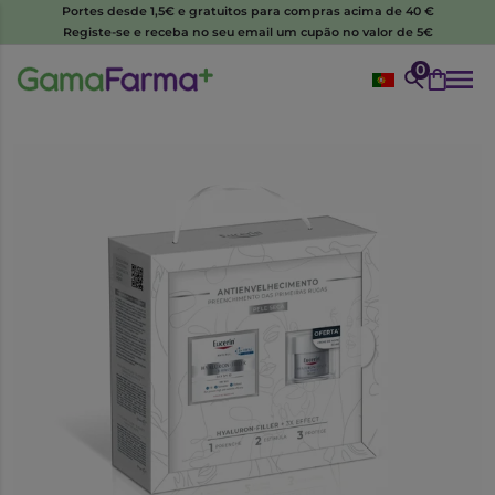
Portes desde 1,5€ e gratuitos para compras acima de 40 €
Registe-se e receba no seu email um cupão no valor de 5€
0