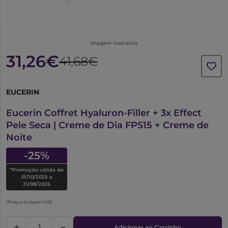
Imagem ilustrativa
31,26€
41,68€
EUCERIN
7526707
Eucerin Coffret Hyaluron-Filler + 3x Effect
Pele Seca | Creme de Dia FPS15 + Creme de
Noite
-25%
*Promoção válida de
01/10/2025 a
31/08/2026
(Preços incluem IVA)
Adicionar ao Carrinho