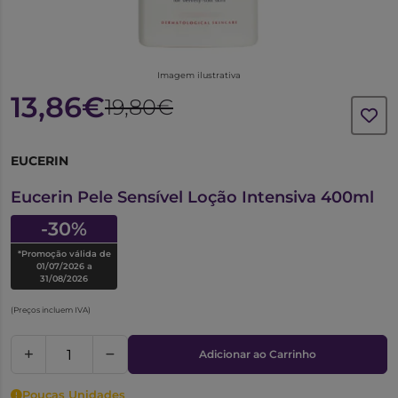
Imagem ilustrativa
13,86€
19,80€
EUCERIN
6531079
Eucerin Pele Sensível Loção Intensiva 400ml
-30%
*Promoção válida de
01/07/2026 a
31/08/2026
(Preços incluem IVA)
Adicionar ao Carrinho
Poucas Unidades