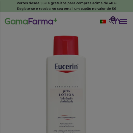
Portes desde 1,5€ e gratuitos para compras acima de 40 €
Registe-se e receba no seu email um cupão no valor de 5€
0