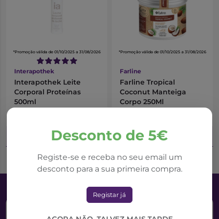
*Promoção válida de 01/10/2025 a 31/08/2026
*Promoção válida de 01/10/2025 a 31/08/2026
Interapothek
Farline
Interapothek Leite
Farline Tropical
Corporal Proteínas
Coconut Manteiga
500ml
Corpo 250Ml
3,98€
5,30€
5,30€
5,89€
Desconto de 5€
Adicionar ao Carrinho
Adicionar ao Carrinho
Registe-se e receba no seu email um
desconto para a sua primeira compra.
Registar já