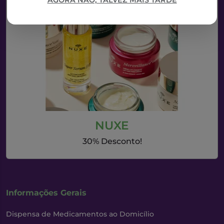
AGORA NÃO, TALVEZ MAIS TARDE
NUXE
30% Desconto!
Informações Gerais
Dispensa de Medicamentos ao Domicílio