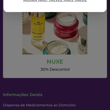
AGORA NÃO, TALVEZ MAIS TARDE
NUXE
30% Desconto!
Informações Gerais
Dispensa de Medicamentos ao Domicílio