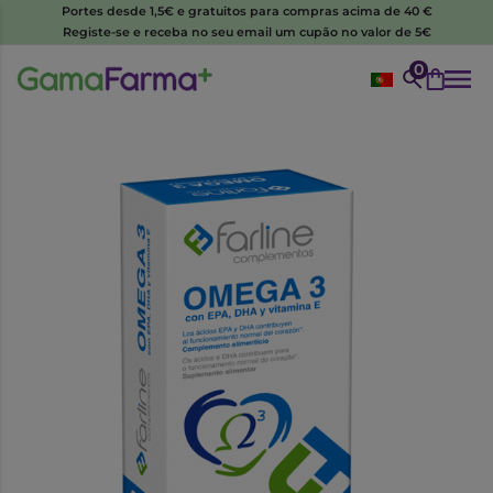
Portes desde 1,5€ e gratuitos para compras acima de 40 €
Registe-se e receba no seu email um cupão no valor de 5€
0