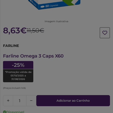
Imagem ilustrativa
8,63€
11,50€
FARLINE
6238287
Farline Omega 3 Caps X60
-25%
*Promoção válida de
01/10/2025 a
31/08/2026
(Preços incluem IVA)
Adicionar ao Carrinho
Disponível