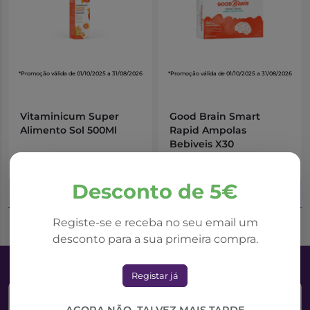
*Promoção válida de 01/10/2025 a 31/08/2026
*Promoção válida de 01/10/2025 a 31/08/2026
Vitaminicum Super
Good Brain Smart
Alimento Sol 500Ml
Rapid Ampolas
Bebiveis X30
9,61€
17,63€
19,21€
35,26€
Desconto de 5€
Adicionar ao Carrinho
Adicionar ao Carrinho
Registe-se e receba no seu email um
desconto para a sua primeira compra.
Registar já