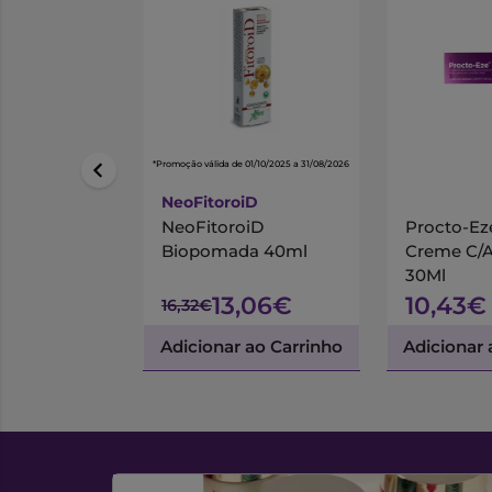
*Promoção válida de 01/10/2025 a 31/08/2026
NeoFitoroiD
NeoFitoroiD
Procto-Ez
Biopomada 40ml
Creme C/A
30Ml
13,06€
10,43€
16,32€
Adicionar ao Carrinho
Adicionar 