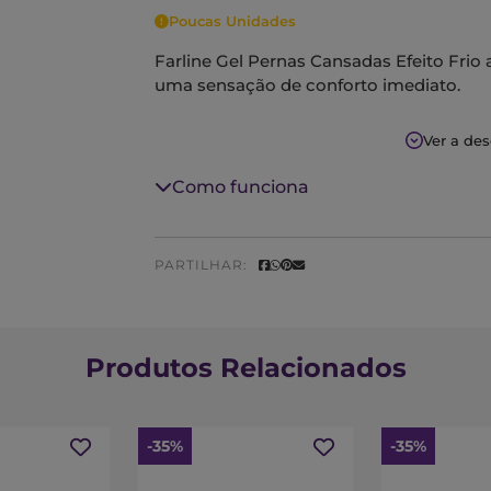
Poucas Unidades
Farline Gel Pernas Cansadas Efeito Frio 
uma sensação de conforto imediato.
Ajuda a reduzir a sensação de cansaço 
Ver a de
calor e ardor.
Contém mentol e ruscus que porporcion
Como funciona
PARTILHAR:
Produtos Relacionados
-35%
-35%