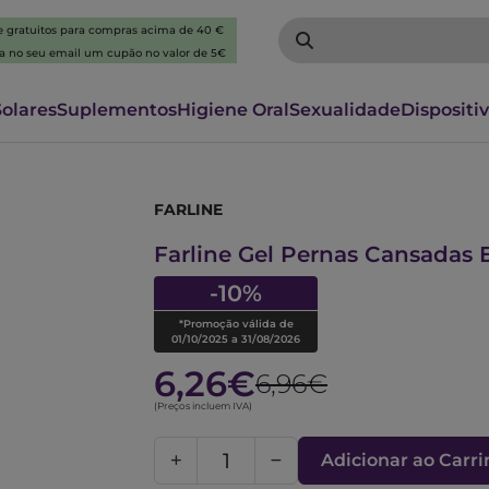
 e gratuitos para compras acima de 40 €
ba no seu email um cupão no valor de 5€
Solares
Suplementos
Higiene Oral
Sexualidade
Dispositi
FARLINE
6080366
Farline Gel Pernas Cansadas E
-10%
*Promoção válida de
01/10/2025 a 31/08/2026
6,26€
6,96€
(Preços incluem IVA)
Adicionar ao Carr