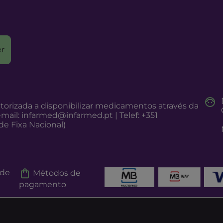
r
torizada a disponibilizar medicamentos através da
-mail:
infarmed@infarmed.pt
| Telef: +351
e Fixa Nacional)
 de
Métodos de
pagamento