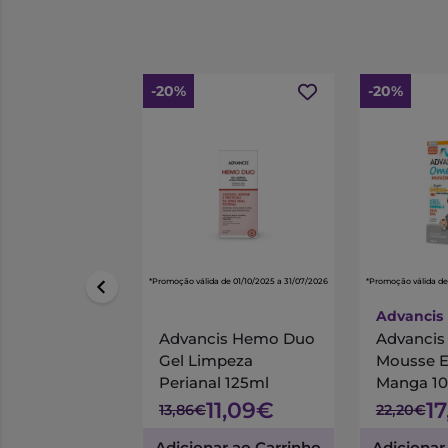
-20%
-20%
*Promoção válida de 01/10/2025 a 31/07/2026
*Promoção válida de
Advancis
Advancis Hemo Duo
Advanci
Gel Limpeza
Mousse 
Perianal 125ml
Manga 1
11,09€
1
13,86€
22,20€
Adicionar ao Carrinho
Adicionar