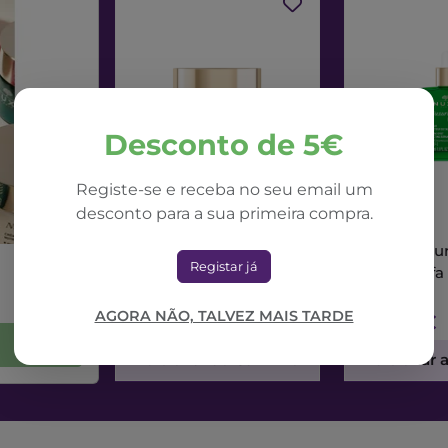
Desconto de 5€
Registe-se e receba no seu email um
desconto para a sua primeira compra.
NUXE
NUXE
Nuxe Nuxuriance Ultra
Nuxe Nuxur
Registar já
Creme Dia Alfa 3R
Sérum Alfa
50ml
AGORA NÃO, TALVEZ MAIS TARDE
71,42€
73,56€
Adicionar ao Carrinho
Adicionar 