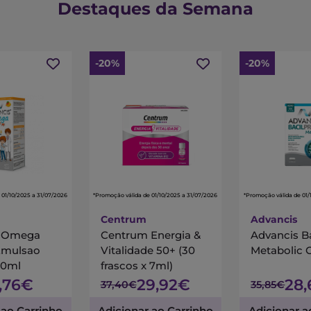
Destaques da Semana
-20%
-20%
 01/10/2025 a 31/07/2026
*Promoção válida de 01/10/2025 a 31/07/2026
*Promoção válida de 01/
Centrum
Advancis
s Omega
Centrum Energia &
Advancis B
Emulsao
Vitalidade 50+ (30
Metabolic 
00ml
frascos x 7ml)
7,76€
29,92€
28
37,40€
35,85€
 ao Carrinho
Adicionar ao Carrinho
Adicionar a