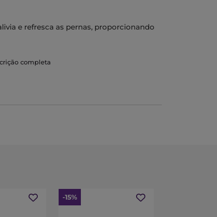
alivia e refresca as pernas, proporcionando
e pernas pesadas, tal como a sensação de
scrição completa
am descanso e bem-estar a longo prazo.
-15%