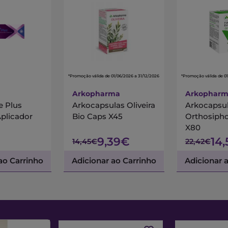
*Promoção válida de 01/06/2026 a 31/12/2026
*Promoção válida de 01
Arkopharma
Arkophar
e Plus
Arkocapsulas Oliveira
Arkocapsu
plicador
Bio Caps X45
Orthosiph
X80
9,39€
14
14,45€
22,42€
ao Carrinho
Adicionar ao Carrinho
Adicionar 