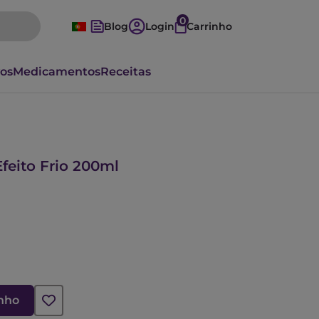
0
Blog
Login
Carrinho
vos
Medicamentos
Receitas
feito Frio 200ml
inho