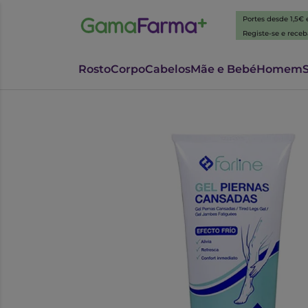
Portes desde 1,5€
Registe-se e rece
Rosto
Corpo
Cabelos
Mãe e Bebé
Homem