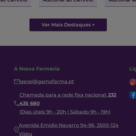
Ver Mais Destaques +
A Nossa Farmácia
Li
geral@gamafarma.pt
Chamada para a rede fixa nacional:
232
435 680
(Dias úteis 9h - 20h | Sábado 9h - 19h)
Avenida Emidio Navarro 94-96, 3500-124
Viseu