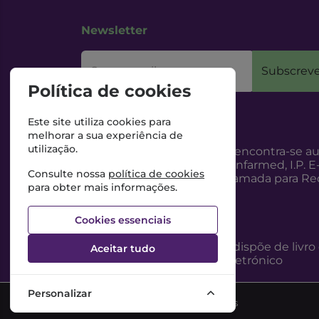
Newsletter
O seu email
Subscreve
Política de cookies
Este site utiliza cookies para
melhorar a sua experiência de
utilização.
Esta Farmácia encontra-se au
Internet, pelo Infarmed, I.P. E
Consulte nossa
política de cookies
217987100 (Chamada para Red
para obter mais informações.
Cookies essenciais
Esta Farmácia dispõe de livro
Aceitar tudo
reclamações eletrónico
Personalizar
©2026 Todos os direitos reservados