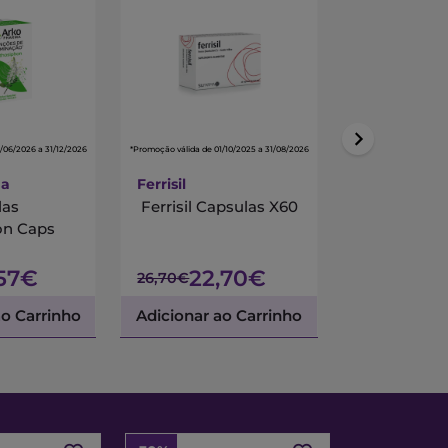
/06/2026 a 31/12/2026
*Promoção válida de 01/10/2025 a 31/08/2026
ma
Ferrisil
Veno Plus
las
Ferrisil Capsulas X60
Veno Plus T
on Caps
Comp X60
,57€
22,70€
28,84€
26,70€
ao Carrinho
Adicionar ao Carrinho
Adicionar a