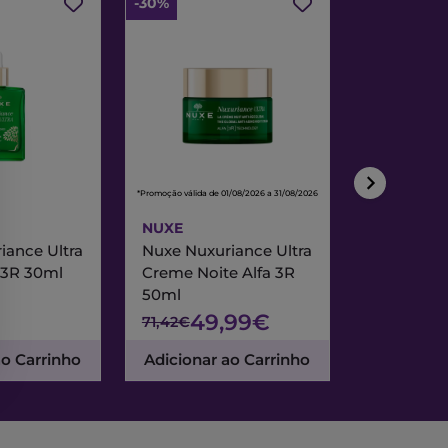
-30%
-30%
*Promoção válida de 01/08/2026 a 31/08/2026
*Promoção válida de
NUXE
NUXE
iance Ultra
Nuxe Nuxuriance Ultra
Nuxe Merve
 3R 30ml
Creme Noite Alfa 3R
Creme Exc
50ml
& Noite 7
49,99€
47
71,42€
67,95€
ao Carrinho
Adicionar ao Carrinho
Adicionar