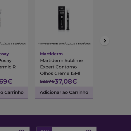
/07/2026 a 31/08/2026
*Promoção válida de 01/07/2026 a 31/08/2026
*Promoção válida de 01/
osay
Martiderm
Klorane
Posay
Martiderm Sublime
Klorane Ci
ermic R
Expert Contorno
Desfatigant
Olhos Creme 15Ml
,69€
37,08€
3,17
52,97€
4,23€
ao Carrinho
Adicionar ao Carrinho
Adicionar a