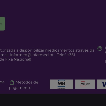
r
torizada a disponibilizar medicamentos através da
-mail:
infarmed@infarmed.pt
| Telef: +351
e Fixa Nacional)
 de
Métodos de
pagamento