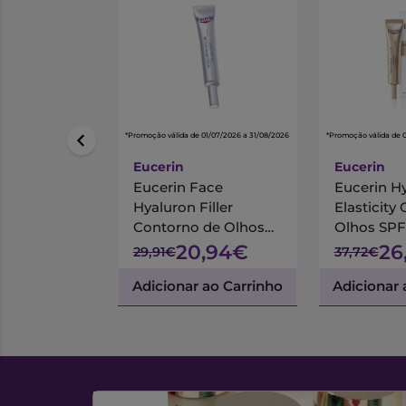
*Promoção válida de 01/07/2026 a 31/08/2026
*Promoção válida de 
Eucerin
Eucerin
Eucerin Face
Eucerin Hy
Hyaluron Filler
Elasticity
Contorno de Olhos
Olhos SPF
15ml
20,94€
26
29,91€
37,72€
Adicionar ao Carrinho
Adicionar 