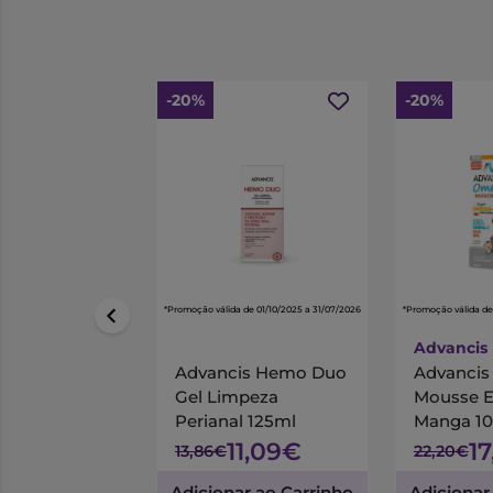
-20%
-20%
*Promoção válida de 01/10/2025 a 31/07/2026
*Promoção válida de
Advancis
Advancis Hemo Duo
Advanci
Gel Limpeza
Mousse 
Perianal 125ml
Manga 1
11,09€
1
13,86€
22,20€
Adicionar ao Carrinho
Adicionar