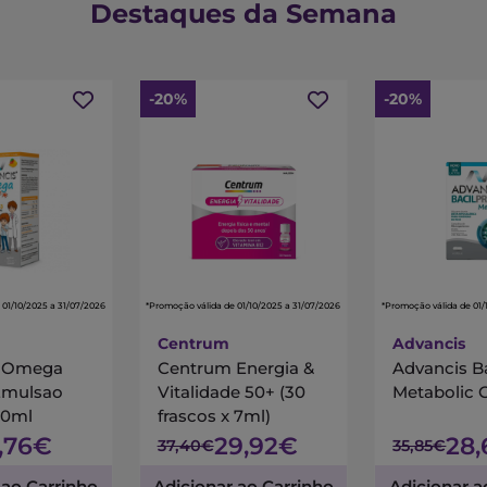
Destaques da Semana
-20%
-20%
 01/10/2025 a 31/07/2026
*Promoção válida de 01/10/2025 a 31/07/2026
*Promoção válida de 01/
Centrum
Advancis
s Omega
Centrum Energia &
Advancis B
Emulsao
Vitalidade 50+ (30
Metabolic 
00ml
frascos x 7ml)
7,76€
29,92€
28
37,40€
35,85€
 ao Carrinho
Adicionar ao Carrinho
Adicionar a