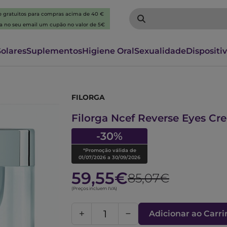
 e gratuitos para compras acima de 40 €
ba no seu email um cupão no valor de 5€
Solares
Suplementos
Higiene Oral
Sexualidade
Dispositi
FILORGA
6269613
Filorga Ncef Reverse Eyes Cr
-30%
*Promoção válida de
01/07/2026 a 30/09/2026
59,55€
85,07€
(Preços incluem IVA)
Adicionar ao Carr