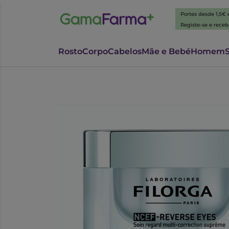
Portes desde 1,5€
Registe-se e rece
Rosto
Corpo
Cabelos
Mãe e Bebé
Homem