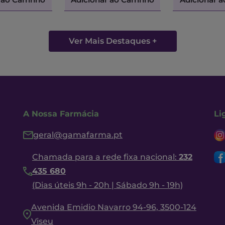
Ver Mais Destaques +
A Nossa Farmácia
Li
geral@gamafarma.pt
Chamada para a rede fixa nacional:
232
435 680
(Dias úteis 9h - 20h | Sábado 9h - 19h)
Avenida Emidio Navarro 94-96, 3500-124
Viseu