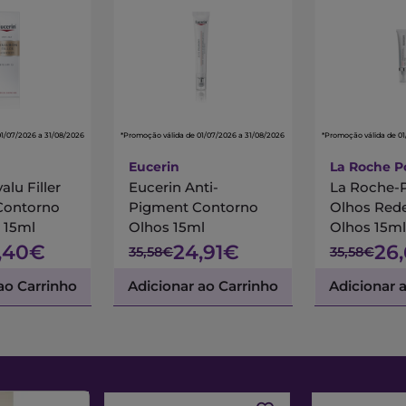
01/07/2026 a 31/08/2026
*Promoção válida de 01/07/2026 a 31/08/2026
*Promoção válida de 01
Eucerin
La Roche P
alu Filler
Eucerin Anti-
La Roche-
 Contorno
Pigment Contorno
Olhos Red
 15ml
Olhos 15ml
Olhos 15ml
,40€
24,91€
26
35,58€
35,58€
ao Carrinho
Adicionar ao Carrinho
Adicionar 