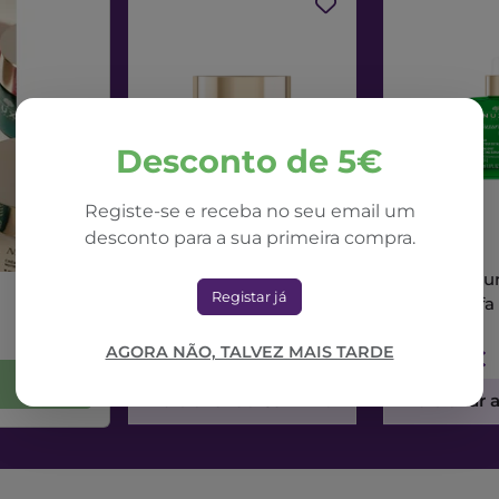
Desconto de 5€
Registe-se e receba no seu email um
desconto para a sua primeira compra.
NUXE
NUXE
Nuxe Nuxuriance Ultra
Nuxe Nuxur
Registar já
Creme Dia Alfa 3R
Sérum Alfa
50ml
AGORA NÃO, TALVEZ MAIS TARDE
71,42€
73,56€
Adicionar ao Carrinho
Adicionar 