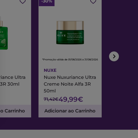
-30%
-30%
*Promoção válida de 01/08/2026 a 31/08/2026
*Promoção válida de
NUXE
NUXE
iance Ultra
Nuxe Nuxuriance Ultra
Nuxe Merve
 3R 30ml
Creme Noite Alfa 3R
Creme Exc
50ml
& Noite 7
49,99€
47
71,42€
67,95€
ao Carrinho
Adicionar ao Carrinho
Adicionar