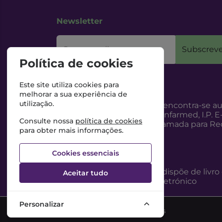
Newsletter
O seu email
Subscreve
Política de cookies
Este site utiliza cookies para
melhorar a sua experiência de
utilização.
Esta Farmácia encontra-se au
Internet, pelo Infarmed, I.P. E
Consulte nossa
política de cookies
217987100 (Chamada para Red
para obter mais informações.
Cookies essenciais
Esta Farmácia dispõe de livro
Aceitar tudo
reclamações eletrónico
Personalizar
©2026 Todos os direitos reservados