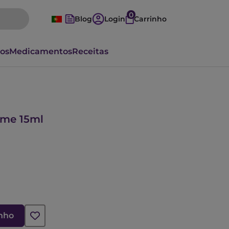
0
Blog
Login
Carrinho
vos
Medicamentos
Receitas
eme 15ml
inho