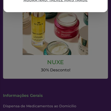
AGORA NÃO, TALVEZ MAIS TARDE
NUXE
30% Desconto!
Informações Gerais
Dispensa de Medicamentos ao Domicílio