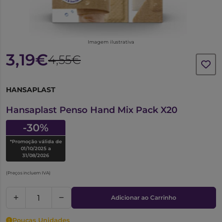
Imagem ilustrativa
3,19€
4,55€
HANSAPLAST
6629808
Hansaplast Penso Hand Mix Pack X20
-30%
*Promoção válida de
01/10/2025 a
31/08/2026
(Preços incluem IVA)
Adicionar ao Carrinho
Poucas Unidades