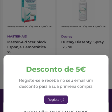
*Promoção válida de 01/10/2025 a 31/08/2026
*Promoção válida de 01/10/2025 a 31/08/2026
MASTER-AID
Ducray
Master-Aid Steriblock
Ducray Diaseptyl Spray
Esponja Hemostática
125 mL
x5
5,21€
10,12€
7,44€
11,24€
Desconto de 5€
Adicionar ao Carrinho
Adicionar ao Carrinho
Registe-se e receba no seu email um
desconto para a sua primeira compra.
Registar já