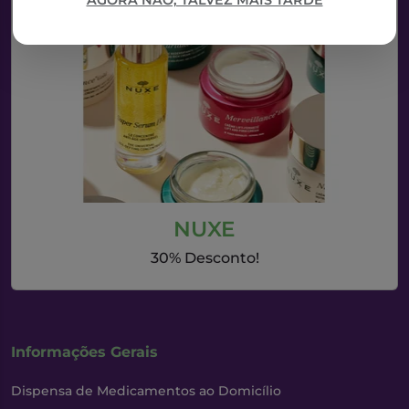
AGORA NÃO, TALVEZ MAIS TARDE
NUXE
30% Desconto!
Informações Gerais
Dispensa de Medicamentos ao Domicílio