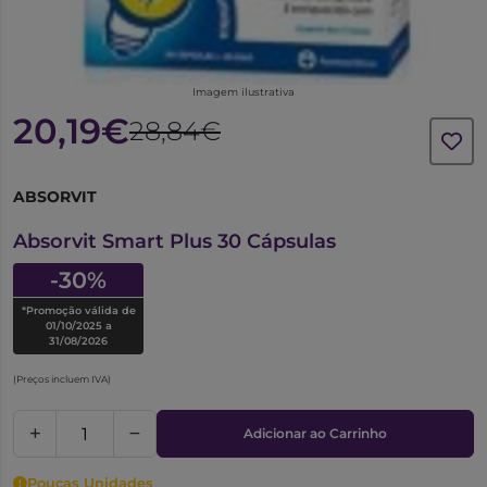
Imagem ilustrativa
20,19€
28,84€
ABSORVIT
7376921
Absorvit Smart Plus 30 Cápsulas
-30%
*Promoção válida de
01/10/2025 a
31/08/2026
(Preços incluem IVA)
Adicionar ao Carrinho
Poucas Unidades