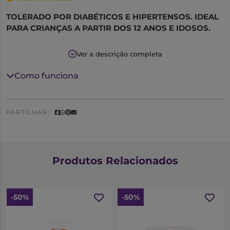
TOLERADO POR DIABÉTICOS E HIPERTENSOS. IDEAL
PARA CRIANÇAS A PARTIR DOS 12 ANOS E IDOSOS.
Está especialmente indicado para :
Ver a descrição completa
- Dificuldades de concentração e memorização
Como funciona
- Reforço das capacidade cognitivas e de
aprendisagem
PARTILHAR:
- Melhoria do rendimento intelectual
- Ideal em epocas de estudo e exames
- Periodos de Stress e ansiedade
Produtos Relacionados
- Pessoas idosas com perda de memória e dificuldade
de concentração
-50%
-50%
- Crianças hiperactivas (a partir de 12 anos)