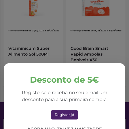
*Promoção válida de 01/10/2025 a 31/08/2026
*Promoção válida de 01/10/2025 a 31/08/2026
Vitaminicum Super
Good Brain Smart
Alimento Sol 500Ml
Rapid Ampolas
Bebiveis X30
9,61€
17,63€
19,21€
35,26€
Desconto de 5€
Adicionar ao Carrinho
Adicionar ao Carrinho
Registe-se e receba no seu email um
desconto para a sua primeira compra.
Registar já