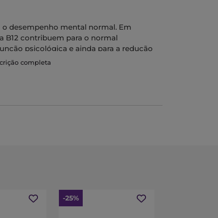
ara o desempenho mental normal. Em
a B12 contribuem para o normal
unção psicológica e ainda para a redução
scrição completa
 ao pequeno-almoço.
 ampola duas vezes ao dia, de preferência
 10 primeiros dias.
eúdo num copo de água.
-25%