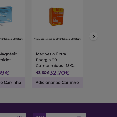
/10/2025 a 31/08/2026
*Promoção válida de 01/10/2025 a 31/08/2026
Magnésio
Magnesio Extra
Habil C
midos
Energia 90
Comprimidos -15€
(já incluído no preço)
69€
32,70€
30,50€
43,60€
ao Carrinho
Adicionar ao Carrinho
Adicionar a