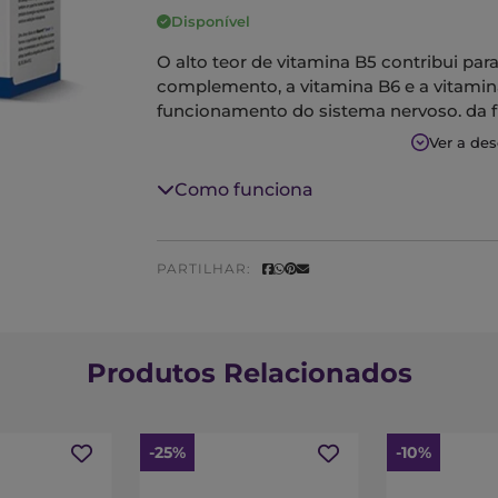
Disponível
O alto teor de vitamina B5 contribui p
complemento, a vitamina B6 e a vitamin
funcionamento do sistema nervoso, da f
do cansaço e da fadiga.
Ver a de
MODO DE TOMAR
Como funciona
Tomar 1 ampola por dia, de preferência
Em casos de maior necessidade, tomar 1
ao pequeno-almoço e almoço, durante os
PARTILHAR:
Agitar antes de usar e dissolver o cont
Produtos Relacionados
-25%
-10%