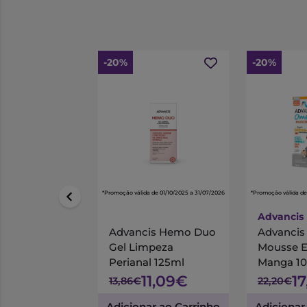
-20%
-20%
*Promoção válida de 01/10/2025 a 31/07/2026
*Promoção válida de
Advancis
Advancis Hemo Duo
Advanci
Gel Limpeza
Mousse 
Perianal 125ml
Manga 1
11,09€
1
13,86€
22,20€
Adicionar ao Carrinho
Adicionar