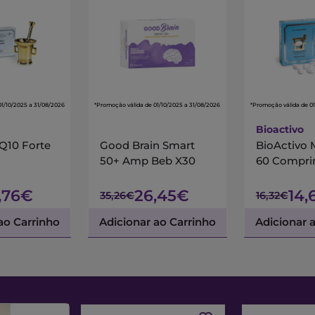
01/10/2025 a 31/08/2026
*Promoção válida de 01/10/2025 a 31/08/2026
*Promoção válida de 01
Bioactivo
 Q10 Forte
Good Brain Smart
BioActivo 
50+ Amp Beb X30
60 Compri
,76€
26,45€
14,
35,26€
16,32€
ao Carrinho
Adicionar ao Carrinho
Adicionar 