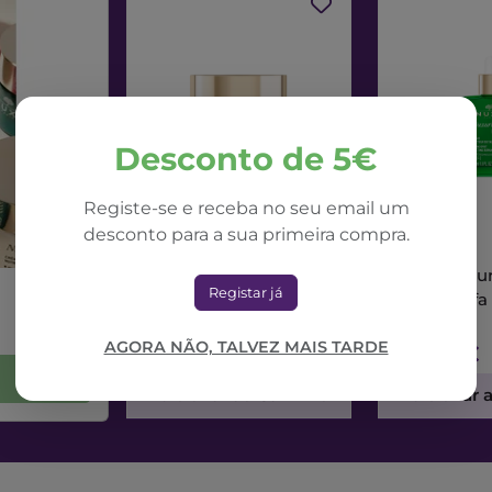
Desconto de 5€
Registe-se e receba no seu email um
desconto para a sua primeira compra.
NUXE
NUXE
Nuxe Nuxuriance Ultra
Nuxe Nuxur
Registar já
Creme Dia Alfa 3R
Sérum Alfa
50ml
AGORA NÃO, TALVEZ MAIS TARDE
71,42€
73,56€
Adicionar ao Carrinho
Adicionar 