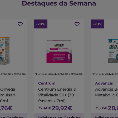
Destaques da Semana
-20%
-20%
 01/10/2025 a 31/07/2026
*Promoção válida de 01/10/2025 a 31/07/2026
*Promoção válida de 01/
Centrum
Advancis
s Omega
Centrum Energia &
Advancis B
Emulsao
Vitalidade 50+ (30
Metabolic 
00ml
frascos x 7ml)
7,76€
29,92€
28
37,40€
35,85€
 ao Carrinho
Adicionar ao Carrinho
Adicionar a