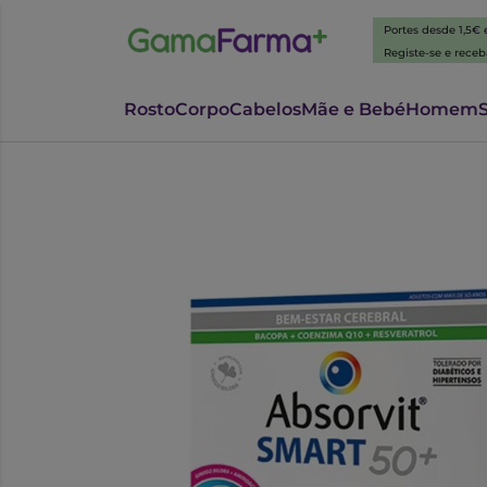
Portes desde 1,5€
Registe-se e rece
Rosto
Corpo
Cabelos
Mãe e Bebé
Homem