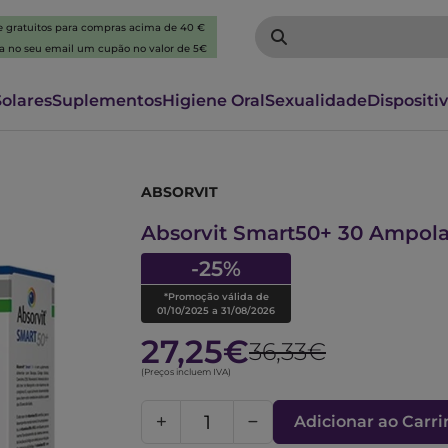
 e gratuitos para compras acima de 40 €
ba no seu email um cupão no valor de 5€
Solares
Suplementos
Higiene Oral
Sexualidade
Dispositi
ABSORVIT
7393082
Absorvit Smart50+ 30 Ampola
-25%
*Promoção válida de
01/10/2025 a 31/08/2026
27,25€
36,33€
(Preços incluem IVA)
Adicionar ao Carr