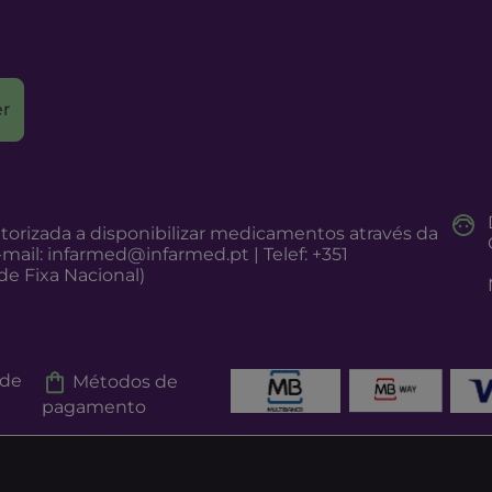
r
torizada a disponibilizar medicamentos através da
-mail:
infarmed@infarmed.pt
| Telef: +351
e Fixa Nacional)
 de
Métodos de
pagamento