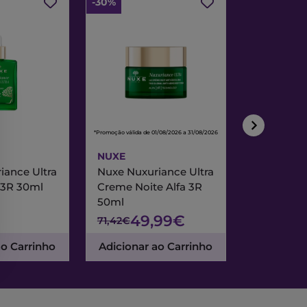
-30%
-30%
*Promoção válida de 01/08/2026 a 31/08/2026
*Promoção válida de
NUXE
NUXE
iance Ultra
Nuxe Nuxuriance Ultra
Nuxe Merve
 3R 30ml
Creme Noite Alfa 3R
Creme Exc
50ml
& Noite 7
49,99€
47
71,42€
67,95€
ao Carrinho
Adicionar ao Carrinho
Adicionar