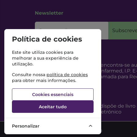
Newsletter
O seu email
Subscreve
Política de cookies
Este site utiliza cookies para
melhorar a sua experiência de
utilização.
Esta Farmácia encontra-se au
Internet, pelo Infarmed, I.P. E
Consulte nossa
política de cookies
217987100 (Chamada para Red
para obter mais informações.
Cookies essenciais
Esta Farmácia dispõe de livro
Aceitar tudo
reclamações eletrónico
Personalizar
©2026 Todos os direitos reservados