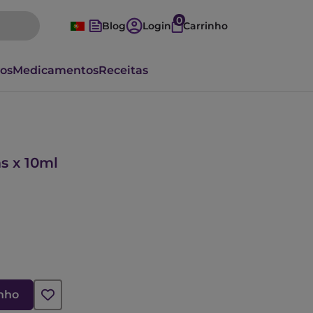
0
Blog
Login
Carrinho
vos
Medicamentos
Receitas
s x 10ml
inho