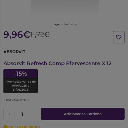
Imagem ilustrativa
9,96€
11,72€
ABSORVIT
7355958
Absorvit Refresh Comp Efervescente X 12
-15%
*Promoção válida de
01/10/2025 a
31/08/2026
(Preços incluem IVA)
Adicionar ao Carrinho
Poucas Unidades