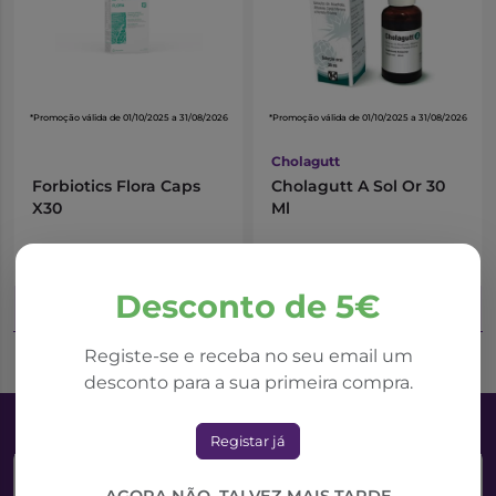
*Promoção válida de 01/10/2025 a 31/08/2026
*Promoção válida de 01/10/2025 a 31/08/2026
Cholagutt
Forbiotics Flora Caps
Cholagutt A Sol Or 30
X30
Ml
11,53€
8,23€
19,21€
10,97€
Desconto de 5€
Adicionar ao Carrinho
Adicionar ao Carrinho
Registe-se e receba no seu email um
desconto para a sua primeira compra.
Registar já