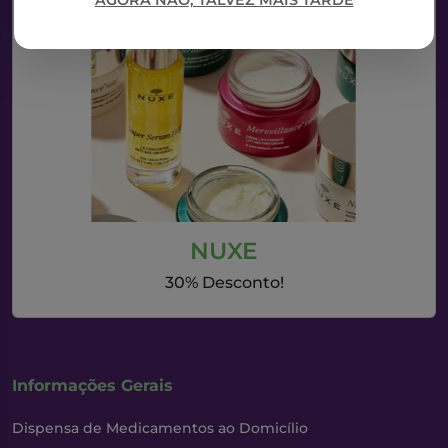
AGORA NÃO, TALVEZ MAIS TARDE
NUXE
30% Desconto!
Informações Gerais
Dispensa de Medicamentos ao Domicílio