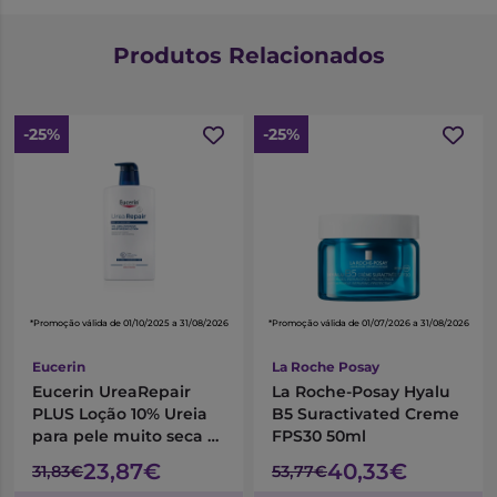
Produtos Relacionados
-25%
-25%
*Promoção válida de 01/10/2025 a 31/08/2026
*Promoção válida de 01/07/2026 a 31/08/2026
Eucerin
La Roche Posay
Eucerin UreaRepair
La Roche-Posay Hyalu
PLUS Loção 10% Ureia
B5 Suractivated Creme
para pele muito seca e
FPS30 50ml
áspera 1L
23,87€
40,33€
31,83€
53,77€