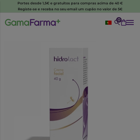
Portes desde 1,5€ e gratuitos para compras acima de 40 €
Registe-se e receba no seu email um cupão no valor de 5€
0