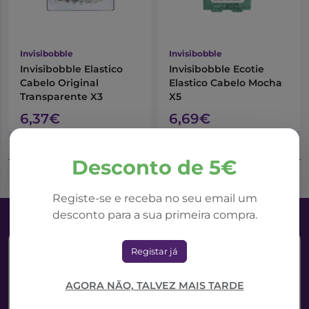
Invisibobble
Invisibobble
Invisibobble Elastico
Invisibobble Ecotie
Cabelo Original
Elastico Cabelo Mocha
Transparente X3
X5
6,37€
6,69€
Adicionar ao Carrinho
Adicionar ao Carrinho
Desconto de 5€
Registe-se e receba no seu email um
desconto para a sua primeira compra.
Registar já
AGORA NÃO, TALVEZ MAIS TARDE