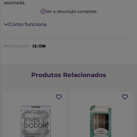
apertada.
Ver a descrição completa
Evita pontas espigadas e a quebra do cabelo, pela
distribuição da pressão de forma uniforme.
Como funciona
Não absorve a água e é facilmente retirado mesmo no
cabelo molhado.
PARTILHAR:
Produtos Relacionados