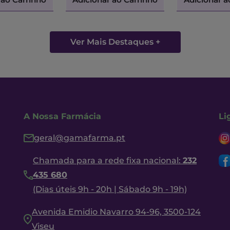
Ver Mais Destaques +
A Nossa Farmácia
Li
geral@gamafarma.pt
Chamada para a rede fixa nacional:
232
435 680
(Dias úteis 9h - 20h | Sábado 9h - 19h)
Avenida Emidio Navarro 94-96, 3500-124
Viseu