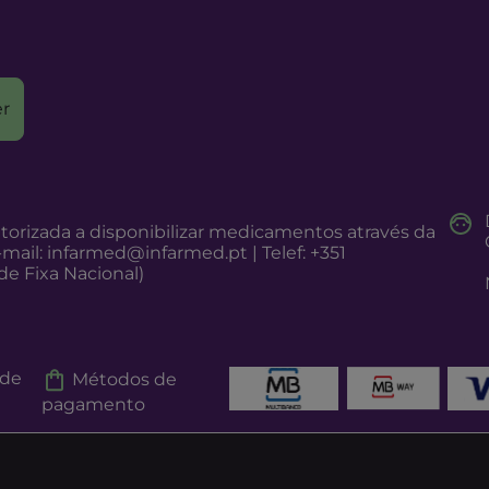
r
torizada a disponibilizar medicamentos através da
-mail:
infarmed@infarmed.pt
| Telef: +351
e Fixa Nacional)
 de
Métodos de
pagamento