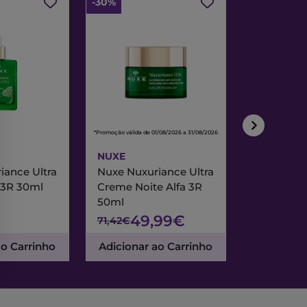
-30%
-30%
*Promoção válida de 01/08/2026 a 31/08/2026
*Promoção válida de
NUXE
NUXE
iance Ultra
Nuxe Nuxuriance Ultra
Nuxe Merve
 3R 30ml
Creme Noite Alfa 3R
Creme Exc
50ml
& Noite 7
49,99€
47
71,42€
67,95€
ao Carrinho
Adicionar ao Carrinho
Adicionar