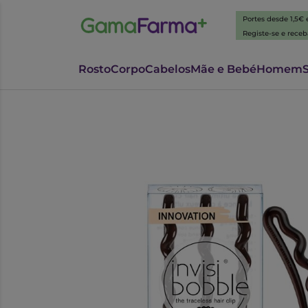
Portes desde 1,5€
Registe-se e rece
Rosto
Corpo
Cabelos
Mãe e Bebé
Homem