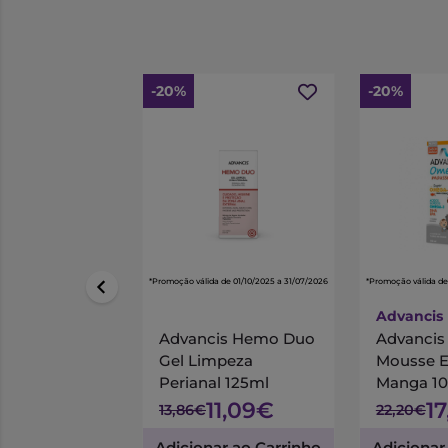
-20%
-20%
*Promoção válida de 01/10/2025 a 31/07/2026
*Promoção válida de
Advancis
Advancis Hemo Duo
Advanci
Gel Limpeza
Mousse 
Perianal 125ml
Manga 1
11,09€
1
13,86€
22,20€
Adicionar ao Carrinho
Adicionar