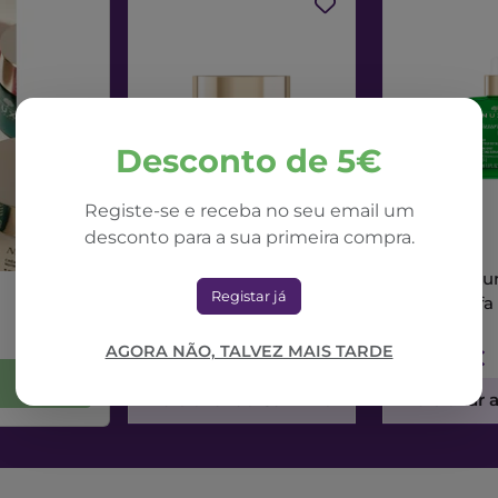
Desconto de 5€
Registe-se e receba no seu email um
desconto para a sua primeira compra.
NUXE
NUXE
Nuxe Nuxuriance Ultra
Nuxe Nuxur
Registar já
Creme Dia Alfa 3R
Sérum Alfa
50ml
AGORA NÃO, TALVEZ MAIS TARDE
71,42€
73,56€
Adicionar ao Carrinho
Adicionar 