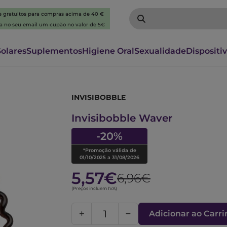
 e gratuitos para compras acima de 40 €
ba no seu email um cupão no valor de 5€
Solares
Suplementos
Higiene Oral
Sexualidade
Dispositi
INVISIBOBBLE
1015313
Invisibobble Waver
-20%
*Promoção válida de
01/10/2025 a 31/08/2026
5,57€
6,96€
(Preços incluem IVA)
Adicionar ao Carr