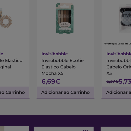
*Promoção válida de 01
le
Invisibobble
Invisibobbl
le Elastico
Invisibobble Ecotie
Invisibobbl
ginal
Elastico Cabelo
Cabelo Ori
Mocha X5
X3
6,69€
5,7
6,37€
ao Carrinho
Adicionar ao Carrinho
Adicionar 