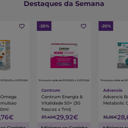
Destaques da Semana
-20%
-20%
 01/10/2025 a 31/07/2026
*Promoção válida de 01/10/2025 a 31/07/2026
*Promoção válida de 01/
Centrum
Advancis
s Omega
Centrum Energia &
Advancis B
Emulsao
Vitalidade 50+ (30
Metabolic 
00ml
frascos x 7ml)
7,76€
29,92€
28
37,40€
35,85€
 ao Carrinho
Adicionar ao Carrinho
Adicionar a