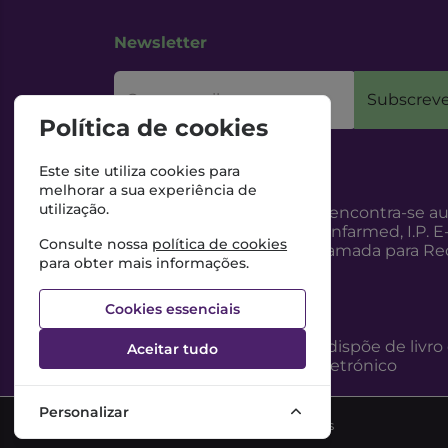
Newsletter
O seu email
Subscreve
Política de cookies
Este site utiliza cookies para
melhorar a sua experiência de
utilização.
Esta Farmácia encontra-se au
Internet, pelo Infarmed, I.P. E
Consulte nossa
política de cookies
217987100 (Chamada para Red
para obter mais informações.
Cookies essenciais
Esta Farmácia dispõe de livro
Aceitar tudo
reclamações eletrónico
Personalizar
©2026 Todos os direitos reservados