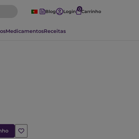
0
Blog
Login
Carrinho
vos
Medicamentos
Receitas
inho