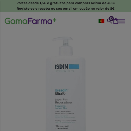
Portes desde 1,5€ e gratuitos para compras acima de 40 €
Registe-se e receba no seu email um cupão no valor de 5€
0