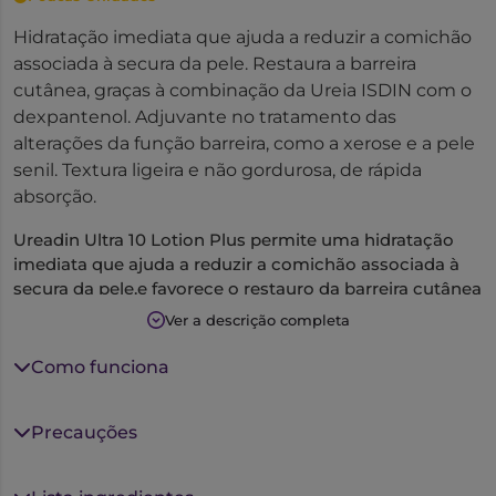
Hidratação imediata que ajuda a reduzir a comichão
associada à secura da pele. Restaura a barreira
cutânea, graças à combinação da Ureia ISDIN com o
dexpantenol. Adjuvante no tratamento das
alterações da função barreira, como a xerose e a pele
senil. Textura ligeira e não gordurosa, de rápida
absorção.
Ureadin Ultra 10 Lotion Plus permite uma hidratação
imediata que ajuda a reduzir a comichão associada à
secura da pele.e favorece o restauro da barreira cutânea
graças à combinação da Ureia ISDIN com o
Ver a descrição completa
dexpantenol.
Pode ser utilizada como adjuvante no tratamento das
Como funciona
alterações da função barreira, como a xerose e a pele
senil.
Precauções
Textura leve e não gordurosa, de rápida absorção.