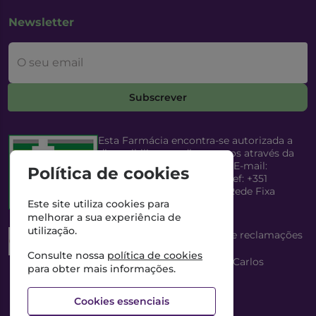
Newsletter
O seu email
Subscrever
Esta Farmácia encontra-se autorizada a
disponibilizar medicamentos através da
Internet, pelo Infarmed, I.P. E-mail:
Política de cookies
infarmed@infarmed.pt
| Telef: +351
217987100 (Chamada para Rede Fixa
Nacional)
Este site utiliza cookies para
melhorar a sua experiência de
utilização.
Esta Farmácia dispõe de livro de reclamações
eletrónico
Consulte nossa
política de cookies
Director Técnico e Proprietário: António Carlos
para obter mais informações.
Saraiva Cabral Costa
NIPC: 507218906 | Farmácia Gama, Lda.
Cookies essenciais