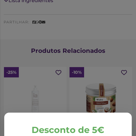
Lista ingredientes
PARTILHAR:
Produtos Relacionados
-25%
-10%
*Promoção válida de 01/10/2025 a 31/08/2026
*Promoção válida de 01/10/2025 a 31/08/2026
Desconto de 5€
Interapothek
Farline