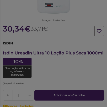
Imagem ilustrativa
30,34€
33,71€
ISDIN
6281956
Isdin Ureadin Ultra 10 Loção Plus Seca 1000ml
-10%
*Promoção válida de
01/10/2025 a
31/08/2026
(Preços incluem IVA)
Adicionar ao Carrinho
Poucas Unidades