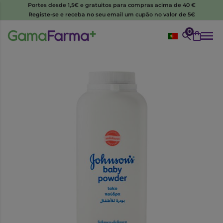
Portes desde 1,5€ e gratuitos para compras acima de 40 €
Registe-se e receba no seu email um cupão no valor de 5€
0