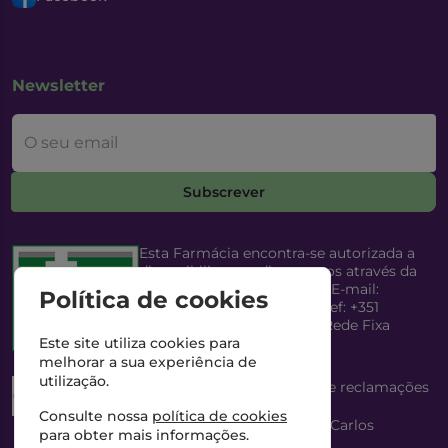
Newsletter
O seu email
Subscrever
Esta Farmácia encontra-se autorizada a
disponibilizar medicamentos através da
Internet, pelo Infarmed, I.P. E-mail:
Política de cookies
infarmed@infarmed.pt
| Telef: +351
217987100 (Chamada para Rede Fixa
Nacional)
Este site utiliza cookies para
melhorar a sua experiência de
utilização.
Esta Farmácia dispõe de livro de reclamações
eletrónico
Consulte nossa
política de cookies
Director Técnico e Proprietário: António Carlos
para obter mais informações.
Saraiva Cabral Costa