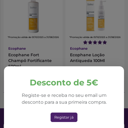
*Promoção válida de 01/10/2025 a 31/08/2026
*Promoção válida de 01/10/2025 a 31/08/2026
Ecophane
Ecophane
Ecophane Fort
Ecophane Loção
Champô Fortificante
Antiqueda 100Ml
500ml
14,42€
25,26€
28,84€
31,57€
Desconto de 5€
Adicionar ao Carrinho
Adicionar ao Carrinho
Registe-se e receba no seu email um
desconto para a sua primeira compra.
Registar já