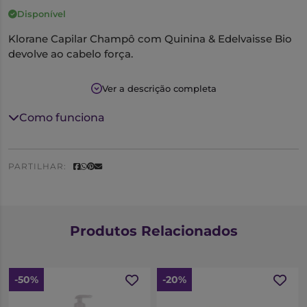
Disponível
Klorane Capilar Champô com Quinina & Edelvaisse Bio
devolve ao cabelo força.
Graças à sua fórmula enriquecida em Vitaminas B,
Ver a descrição completa
extrato de quinquina e Edelvaisse BIO, limpa o cabelo
ao mesmo tempo que favorece o seu crescimento.
Como funciona
Pode ser utilizado sozinho ou em complemento do
cuidado antiqueda.
PARTILHAR:
Com Quinina, oriunda da casca da Quinquina, árvore
cultivada na América do Sul.
Produtos Relacionados
-50%
-20%