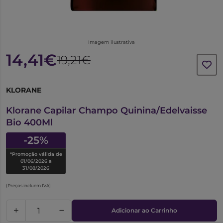
Imagem ilustrativa
14,41€
19,21€
KLORANE
6463620
Klorane Capilar Champo Quinina/Edelvaisse
Bio 400Ml
-25%
*Promoção válida de
01/06/2026 a
31/08/2026
(Preços incluem IVA)
Adicionar ao Carrinho