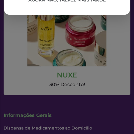
AGORA NÃO, TALVEZ MAIS TARDE
NUXE
30% Desconto!
Informações Gerais
Dispensa de Medicamentos ao Domicílio