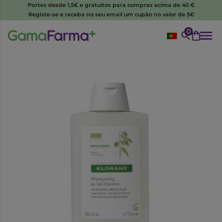
Portes desde 1,5€ e gratuitos para compras acima de 40 €
Registe-se e receba no seu email um cupão no valor de 5€
0