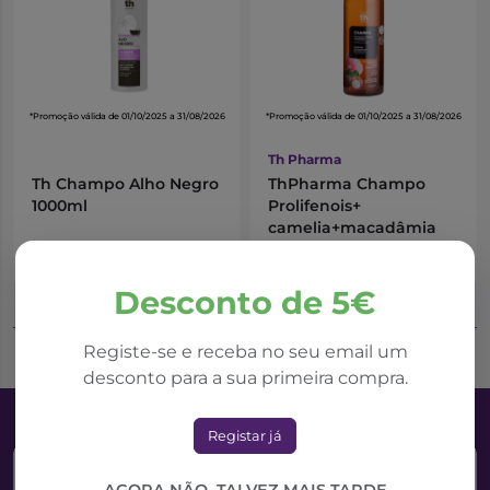
champô é extremamente suave, e pode ser utilizado
diariamente e por toda a família, sempre que
necessário.
*Promoção válida de 01/10/2025 a 31/08/2026
*Promoção válida de 01/10/2025 a 31/08/2026
Th Pharma
Th Champo Alho Negro
ThPharma Champo
1000ml
Prolifenois+
camelia+macadâmia
8,19€
9,05€
9,10€
10,65€
Desconto de 5€
Adicionar ao Carrinho
Adicionar ao Carrinho
Registe-se e receba no seu email um
desconto para a sua primeira compra.
Registar já