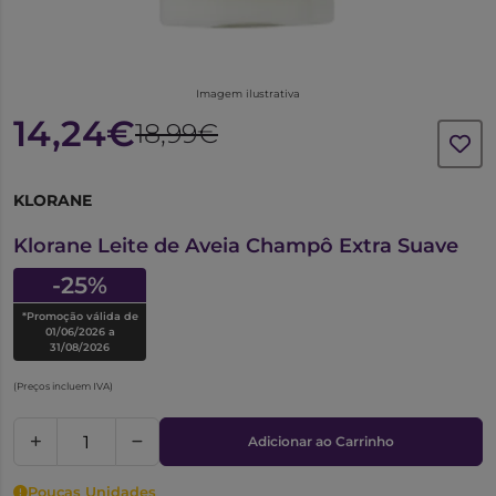
Imagem ilustrativa
14,24€
18,99€
KLORANE
6559278
Klorane Leite de Aveia Champô Extra Suave
-25%
*Promoção válida de
01/06/2026 a
31/08/2026
(Preços incluem IVA)
Adicionar ao Carrinho
Poucas Unidades