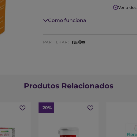
Ver a de
-Ajuda a manter o seu sistema urinário 
O Lit-Control pH Down previne a formaçã
Como funciona
ainda reduzir o pH da urina (acidificação)
PARTILHAR:
Produtos Relacionados
-20%