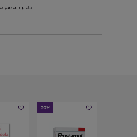
scrição completa
saudável.
o de cristais no sistema urinário e permite
.
-20%