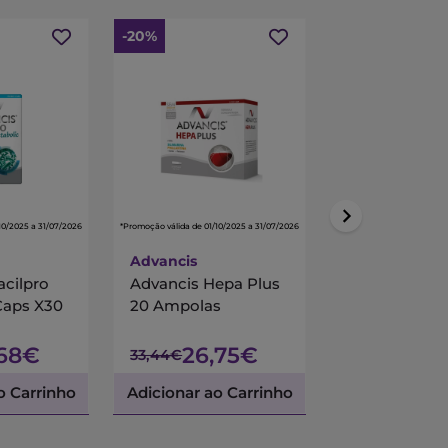
-20%
-15%
10/2025 a 31/07/2026
*Promoção válida de 01/10/2025 a 31/07/2026
*Promoção válida de 01/10/
Advancis
Centrum
acilpro
Advancis Hepa Plus
Centrum Mul
Caps X30
20 Ampolas
90 Comprimi
Revestidos
,68€
26,75€
45,
33,44€
53,45€
o Carrinho
Adicionar ao Carrinho
Adicionar ao 