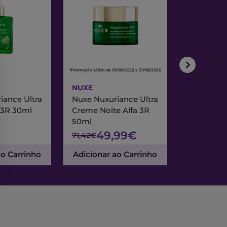
*Promoção válida de 01/08/2026 a 31/08/2026
*Promoção válida de
NUXE
NUXE
iance Ultra
Nuxe Nuxuriance Ultra
Nuxe Merve
 3R 30ml
Creme Noite Alfa 3R
Creme Exc
50ml
& Noite 7
49,99€
47
71,42€
67,95€
ao Carrinho
Adicionar ao Carrinho
Adicionar