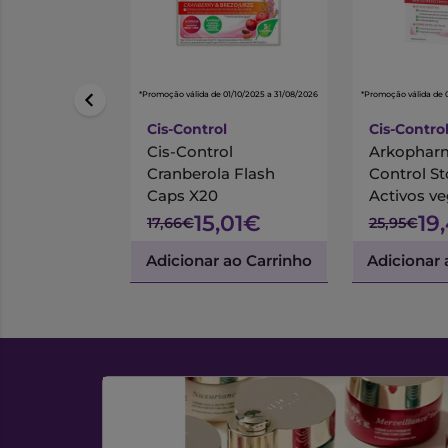
*Promoção válida de 01/10/2025 a 31/08/2026
*Promoção válida de 
Cis-Control
Cis-Contro
Cis-Control
Arkopharm
Cranberola Flash
Control S
Caps X20
Activos ve
4 g + Stick
15,01€
19
17,66€
25,95€
Fermentos
Adicionar ao Carrinho
Adicionar 
x 1.5 g