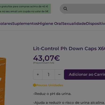
 e gratuitos para compras acima de 40 €
ba no seu email um cupão no valor de 5€
Solares
Suplementos
Higiene Oral
Sexualidade
Dispositi
6641472
Lit-Control Ph Down Caps X6
43,07€
(Preços incluem IVA)
Adicionar ao Carr
Poucas Unidades
-Reduz o pH da urina.
-Ajuda a reduzir o risco de urina alcalina.