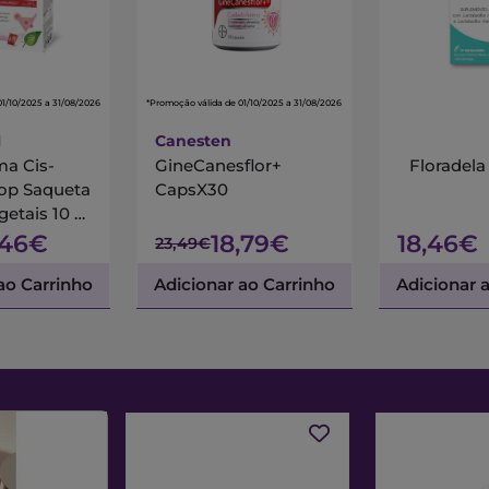
01/10/2025 a 31/08/2026
*Promoção válida de 01/10/2025 a 31/08/2026
l
Canesten
a Cis-
GineCanesflor+
Floradela
top Saqueta
CapsX30
getais 10 x
,46€
18,79€
18,46€
23,49€
 lácteos 5
ao Carrinho
Adicionar ao Carrinho
Adicionar 