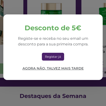
Desconto de 5€
Registe-se e receba no seu email um
NUXE
NUXE
desconto para a sua primeira compra.
Nuxe Nuxuriance Ultra
Nuxe Nuxur
Creme Dia Alfa 3R
Sérum Alfa
50ml
Registar já
71,42€
73,56€
AGORA NÃO, TALVEZ MAIS TARDE
Adicionar ao Carrinho
Adicionar 
Destaques da Semana