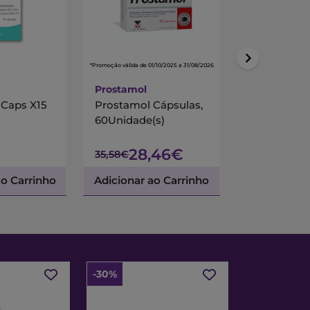
*Promoção válida de 01/10/2025 a 31/08/2026
Prostamol
 Caps X15
Prostamol Cápsulas,
Papilocare
60Unidade(s)
Immunocap
X30
28,46€
57,62€
35,58€
ao Carrinho
Adicionar ao Carrinho
Adicionar a
-30%
-30%