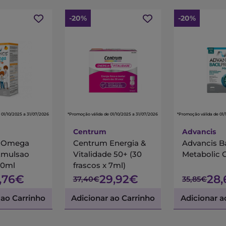
-20%
-20%
 01/10/2025 a 31/07/2026
*Promoção válida de 01/10/2025 a 31/07/2026
*Promoção válida de 01/
Centrum
Advancis
s Omega
Centrum Energia &
Advancis B
Emulsao
Vitalidade 50+ (30
Metabolic 
00ml
frascos x 7ml)
7,76€
29,92€
28
37,40€
35,85€
 ao Carrinho
Adicionar ao Carrinho
Adicionar a