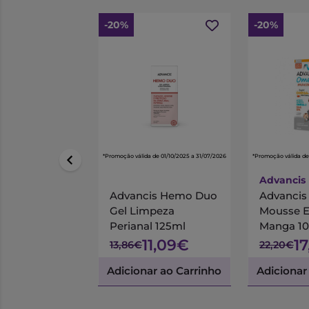
-20%
-20%
*Promoção válida de 01/10/2025 a 31/07/2026
*Promoção válida de
Advancis
Advancis Hemo Duo
Advanci
Gel Limpeza
Mousse 
Perianal 125ml
Manga 1
11,09€
1
13,86€
22,20€
Adicionar ao Carrinho
Adicionar