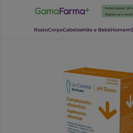
Portes desde 1,5€
Registe-se e rece
Rosto
Corpo
Cabelos
Mãe e Bebé
Homem