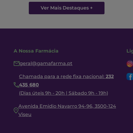
Ver Mais Destaques +
A Nossa Farmácia
Li
geral@gamafarma.pt
Chamada para a rede fixa nacional:
232
435 680
(Dias úteis 9h - 20h | Sábado 9h - 19h)
Avenida Emidio Navarro 94-96, 3500-124
Viseu