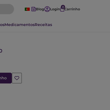
0
Blog
Login
Carrinho
vos
Medicamentos
Receitas
0
inho