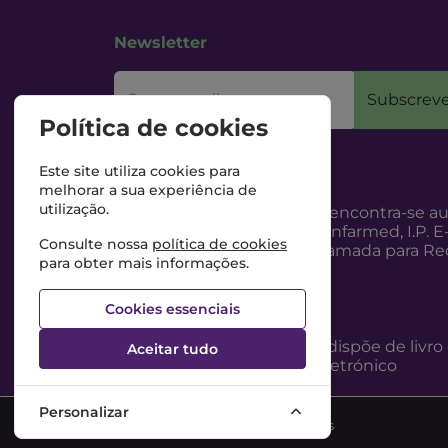
Newsletter
O seu email
Subscreve
Política de cookies
Este site utiliza cookies para
melhorar a sua experiência de
utilização.
Esta Farmácia encontra-se au
Internet, pelo Infarmed, I.P. E
Consulte nossa
política de cookies
217987100 (Chamada para Red
para obter mais informações.
Cookies essenciais
Esta Farmácia dispõe de livro
Aceitar tudo
reclamações eletrónico
Personalizar
©2026 Todos os direitos reservados