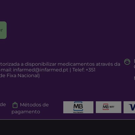
r
torizada a disponibilizar medicamentos através da
-mail:
infarmed@infarmed.pt
| Telef: +351
e Fixa Nacional)
 de
Métodos de
pagamento