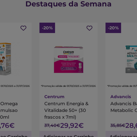
Destaques da Semana
-20%
-20%
 01/10/2025 a 31/07/2026
*Promoção válida de 01/10/2025 a 31/07/2026
*Promoção válida de 01/
Centrum
Advancis
s Omega
Centrum Energia &
Advancis B
Emulsao
Vitalidade 50+ (30
Metabolic 
00ml
frascos x 7ml)
7,76€
29,92€
28
37,40€
35,85€
 ao Carrinho
Adicionar ao Carrinho
Adicionar a