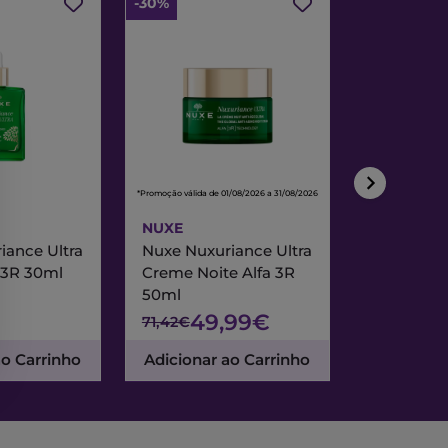
-30%
-30%
*Promoção válida de 01/08/2026 a 31/08/2026
*Promoção válida de
NUXE
NUXE
iance Ultra
Nuxe Nuxuriance Ultra
Nuxe Merve
 3R 30ml
Creme Noite Alfa 3R
Creme Exc
50ml
& Noite 7
49,99€
47
71,42€
67,95€
ao Carrinho
Adicionar ao Carrinho
Adicionar