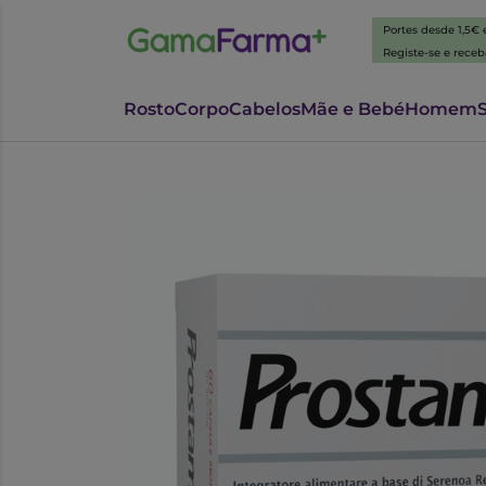
Portes desde 1,5€
Registe-se e rece
Rosto
Corpo
Cabelos
Mãe e Bebé
Homem