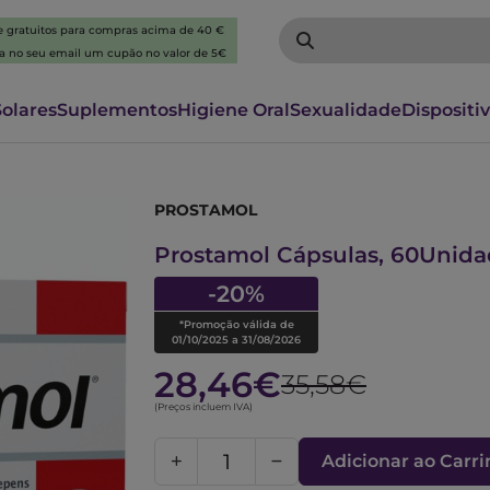
 e gratuitos para compras acima de 40 €
ba no seu email um cupão no valor de 5€
Solares
Suplementos
Higiene Oral
Sexualidade
Dispositi
PROSTAMOL
6325985
Prostamol Cápsulas, 60Unida
-20%
*Promoção válida de
01/10/2025 a 31/08/2026
28,46€
35,58€
(Preços incluem IVA)
Adicionar ao Carr