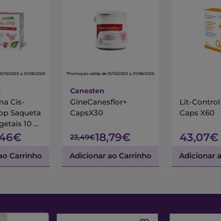
01/10/2025 a 31/08/2026
*Promoção válida de 01/10/2025 a 31/08/2026
l
Canesten
a Cis-
GineCanesflor+
Lit-Contro
top Saqueta
CapsX30
Caps X60
getais 10 x
,46€
18,79€
43,07€
23,49€
 lácteos 5
ao Carrinho
Adicionar ao Carrinho
Adicionar 