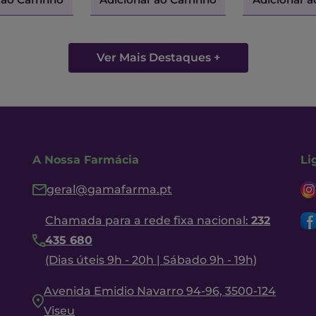
Ver Mais Destaques +
A Nossa Farmácia
Li
geral@gamafarma.pt
Chamada para a rede fixa nacional:
232
435 680
(Dias úteis 9h - 20h | Sábado 9h - 19h)
Avenida Emidio Navarro 94-96, 3500-124
Viseu