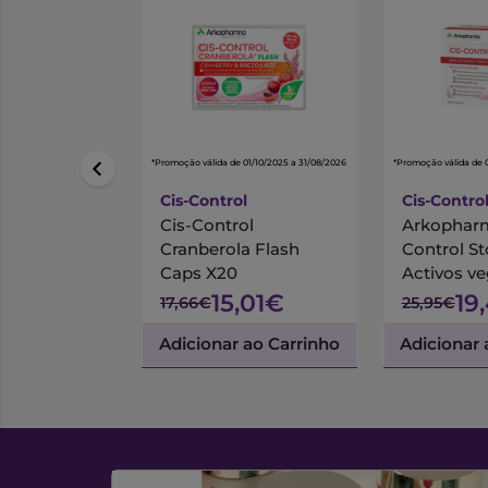
*Promoção válida de 01/10/2025 a 31/08/2026
*Promoção válida de 
Cis-Control
Cis-Contro
Cis-Control
Arkopharm
Cranberola Flash
Control S
Caps X20
Activos ve
4 g + Stick
15,01€
19
17,66€
25,95€
Fermentos
Adicionar ao Carrinho
Adicionar 
x 1.5 g