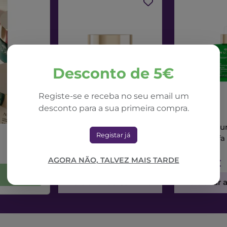
Desconto de 5€
Registe-se e receba no seu email um
desconto para a sua primeira compra.
NUXE
NUXE
Nuxe Nuxuriance Ultra
Nuxe Nuxur
Registar já
Creme Dia Alfa 3R
Sérum Alfa
50ml
AGORA NÃO, TALVEZ MAIS TARDE
71,42€
73,56€
Adicionar ao Carrinho
Adicionar 