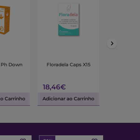
l Ph Down
Floradela Caps X15
Papilocare
Immunocap
X30
18,46€
57,62€
ao Carrinho
Adicionar ao Carrinho
Adicionar a