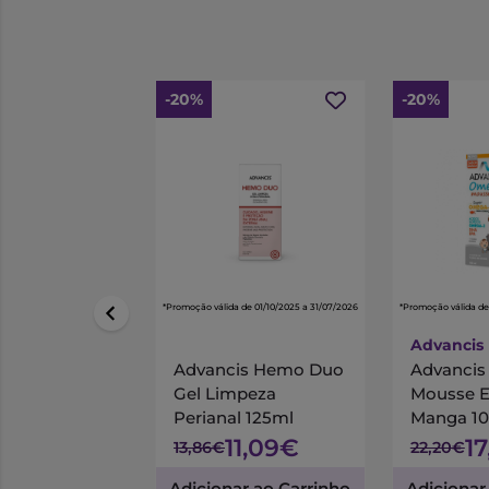
-20%
-20%
*Promoção válida de 01/10/2025 a 31/07/2026
*Promoção válida de
Advancis
Advancis Hemo Duo
Advanci
Gel Limpeza
Mousse 
Perianal 125ml
Manga 1
11,09€
1
13,86€
22,20€
Adicionar ao Carrinho
Adicionar