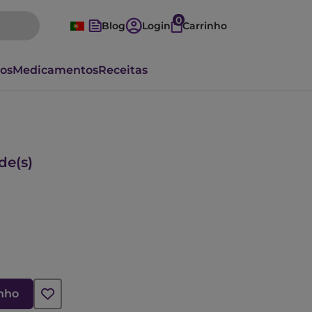
0
Blog
Login
Carrinho
vos
Medicamentos
Receitas
de(s)
inho