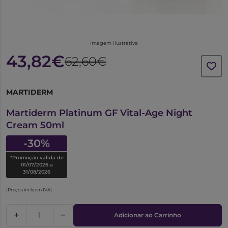
Imagem ilustrativa
43,82€
62,60€
MARTIDERM
6038620
Martiderm Platinum GF Vital-Age Night
Cream 50ml
-30%
*Promoção válida de
01/07/2026 a
31/08/2026
(Preços incluem IVA)
Adicionar ao Carrinho