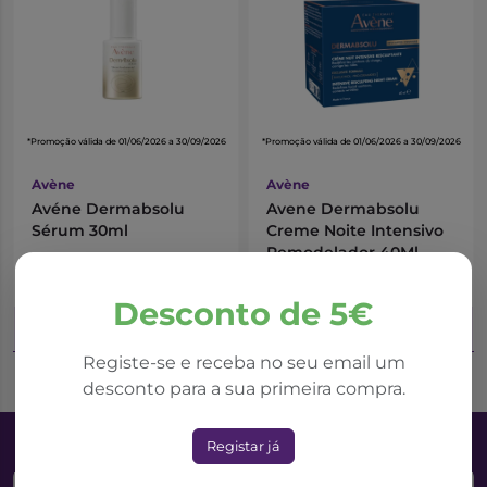
*Promoção válida de 01/06/2026 a 30/09/2026
*Promoção válida de 01/06/2026 a 30/09/2026
Avène
Avène
Avéne Dermabsolu
Avene Dermabsolu
Sérum 30ml
Creme Noite Intensivo
Remodelador 40Ml
33,04€
34,95€
50,83€
53,77€
Desconto de 5€
Adicionar ao Carrinho
Adicionar ao Carrinho
Registe-se e receba no seu email um
desconto para a sua primeira compra.
Registar já