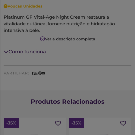
Poucas Unidades
Platinum GF Vital-Age Night Cream restaura a
vitalidade cutânea, fornece nutrição e hidratação
intensiva à pele.
Regula as pigmentações do rosto uniformizando o tom
Ver a descrição completa
da pele.
Ajuda a recuperar a firmeza e a elasticidade da pele.
Como funciona
Indicado para todos os tipos de pele.
PARTILHAR:
Produtos Relacionados
-35%
-35%