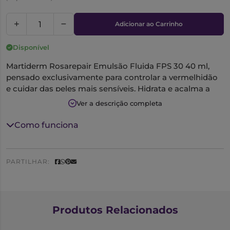
Adicionar ao Carrinho
Disponível
Martiderm Rosarepair Emulsão Fluida FPS 30 40 ml,
pensado exclusivamente para controlar a vermelhidão
e cuidar das peles mais sensíveis. Hidrata e acalma a
pele, restaurando a sua função de barreira. Protege a
Ver a descrição completa
pele das radiações UVA e UVB.
Como funciona
Prebióticos -Protegem e equilibram a microbiota
cutânea.
TX B3 Complex – Combina ácido tranexâmico e
PARTILHAR:
niacinamida. O ácido tranexâmico melhora a rede
vascular e reduz o eritema. A niacinamida tem uma
ação anti-inflamatória, seborreguladora e
antimicrobiana.
Produtos Relacionados