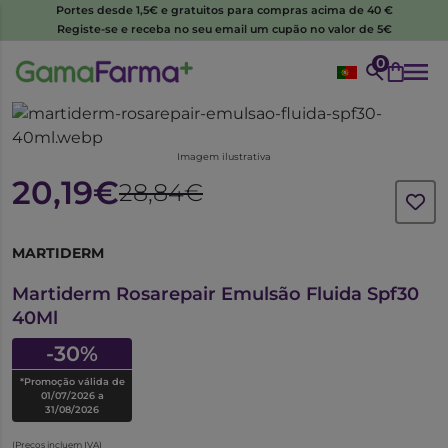
Portes desde 1,5€ e gratuitos para compras acima de 40 €
Registe-se e receba no seu email um cupão no valor de 5€
0
Imagem ilustrativa
20,19€
28,84€
MARTIDERM
7105080
Martiderm Rosarepair Emulsão Fluida Spf30
40Ml
-30%
*Promoção válida de
01/07/2026 a
31/08/2026
(Preços incluem IVA)