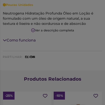
Poucas Unidades
Neutrogena Hidratação Profunda Óleo em Loção é
formulado com um óleo de origem natural, a sua
textura é ligeira e não gordurosa e de absorção
imediata. Deixa a pele suave, nutrida e com uma
Ver a descrição completa
aparência saudável.
Como funciona
Aplique diariamente em todo o corpo de manhã e à
noite.
PARTILHAR:
Produtos Relacionados
-25%
-10%