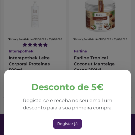
*Promoção válida de 01/10/2025 a 31/08/2026
*Promoção válida de 01/10/2025 a 31/08/2026
Interapothek
Farline
Interapothek Leite
Farline Tropical
Corporal Proteínas
Coconut Manteiga
500ml
Corpo 250Ml
3,98€
5,30€
5,30€
5,89€
Desconto de 5€
Adicionar ao Carrinho
Adicionar ao Carrinho
Registe-se e receba no seu email um
desconto para a sua primeira compra.
Registar já