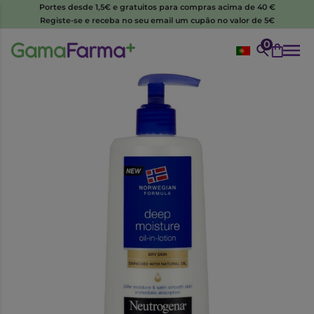
Portes desde 1,5€ e gratuitos para compras acima de 40 €
Registe-se e receba no seu email um cupão no valor de 5€
0