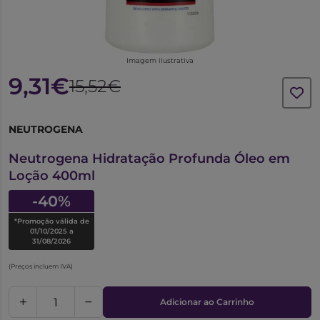
Imagem ilustrativa
9,31€
15,52€
NEUTROGENA
6243329
Neutrogena Hidratação Profunda Óleo em
Loção 400ml
-40%
*Promoção válida de
01/10/2025 a
31/08/2026
(Preços incluem IVA)
Adicionar ao Carrinho